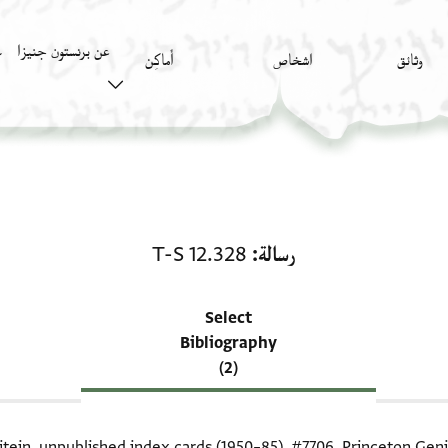
عن برنستون جنيزا
وثائق
اشخاص
أَماكِن
ك
منحة في رسالة: T-S 12.328
رسالة
T-S 12.328
Select
Bibliography
(2)
itein, unpublished index cards (1950–85),
#7706
. Princeton Geni