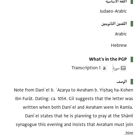
اللغة الأساسية
Judaeo-Arabic
اللغتين الثانويتين
Arabic
Hebrew
What's in the PGP
صورة
1 Transcription
الوصف
Note from Daniʾel b. ʿAzarya to Avraham b. Yiṣḥaq ha-Kohen
Ibn Furāt. Dating: ca. 1054. Gil suggests that the letter was
written when both Daniʾel and Avraham were in Ramla.
Daniʾel states that he is planning to pray at the Shāmī
synagogue this evening and insists that Avraham must join
him.