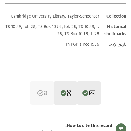
Cambridge University Library, Taylor-Schechter
Collection
Additional metadata
TS 10 J 9, fol. 28; TS Box 10 J 9, fol. 28; TS 10 J 9, f.
Historical
28; TS Box 10 J 9, f. 28
shelfmarks
تاريخ الإدخال
In PGP since 1986
Editor: Gil, Moshe
T-S 10J9.28 1r
تكبير و تدوير
Moshe Gil,
Palestine During the First Muslim Period (634–1099)‎
(in
How to cite this record:
Hebrew) (Tel Aviv University, 1983), vol. 2.