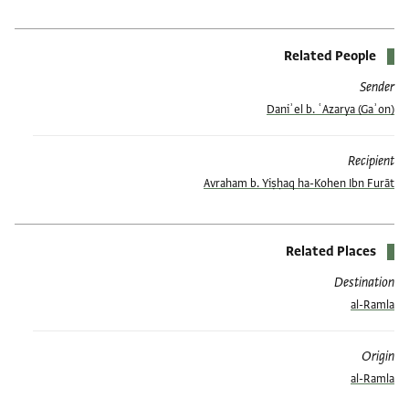
Related People
Sender
Daniʾel b. ʿAzarya (Gaʾon)
Recipient
Avraham b. Yiṣḥaq ha-Kohen Ibn Furāt
Related Places
Destination
al-Ramla
Origin
al-Ramla