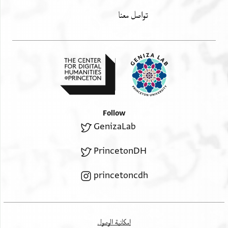
تواصل معنا
Follow
GenizaLab
PrincetonDH
princetoncdh
إمكانية الوصول