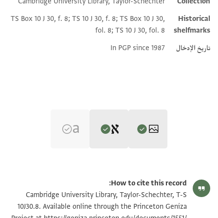
Cambridge University Library, Taylor-Schechter
Collection
Additional metadata
TS Box 10 J 30, f. 8; TS 10 J 30, f. 8; TS Box 10 J 30,
Historical
fol. 8; TS 10 J 30, fol. 8
shelfmarks
تاريخ الإدخال
In PGP since 1987
Editor: Gil, Moshe
T-S 10J30.8 1r
تكبير و تدوير
Moshe Gil,
Palestine During the First Muslim Period (634–1099)‎
(in
How to cite this record:
Hebrew) (Tel Aviv University, 1983), vol. 3.
T-S 10J30.8 1v
تكبير و تدوير
Cambridge University Library, Taylor-Schechter, T-S
]גם[
10J30.8. Available online through the Princeton Geniza
]כתבתים [