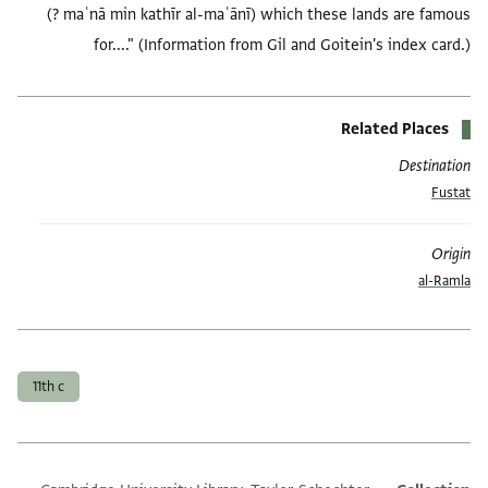
(? maʿnā min kathīr al-maʿānī) which these lands are famous
for...." (Information from Gil and Goitein's index card.)
Related Places
Destination
Fustat
Origin
al-Ramla
العلامات
11th c