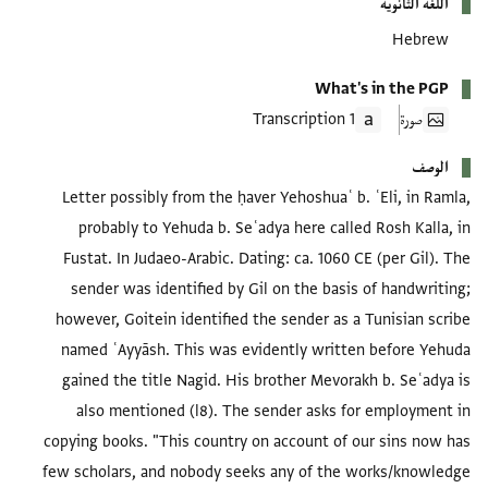
اللغة الثانوية
Hebrew
What's in the PGP
صورة
1 Transcription
الوصف
Letter possibly from the ḥaver Yehoshuaʿ b. ʿEli, in Ramla,
probably to Yehuda b. Seʿadya here called Rosh Kalla, in
Fustat. In Judaeo-Arabic. Dating: ca. 1060 CE (per Gil). The
sender was identified by Gil on the basis of handwriting;
however, Goitein identified the sender as a Tunisian scribe
named ʿAyyāsh. This was evidently written before Yehuda
gained the title Nagid. His brother Mevorakh b. Seʿadya is
also mentioned (l8). The sender asks for employment in
copying books. "This country on account of our sins now has
few scholars, and nobody seeks any of the works/knowledge