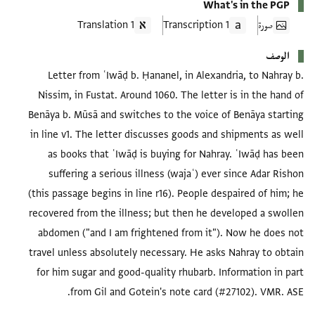
What's in the PGP
صورة
1 Transcription
1 Translation
الوصف
Letter from ʿIwāḍ b. Ḥananel, in Alexandria, to Nahray b.
Nissim, in Fustat. Around 1060. The letter is in the hand of
Benāya b. Mūsā and switches to the voice of Benāya starting
in line v1. The letter discusses goods and shipments as well
as books that ʿIwāḍ is buying for Nahray. ʿIwāḍ has been
suffering a serious illness (wajaʿ) ever since Adar Rishon
(this passage begins in line r16). People despaired of him; he
recovered from the illness; but then he developed a swollen
abdomen ("and I am frightened from it"). Now he does not
travel unless absolutely necessary. He asks Nahray to obtain
for him sugar and good-quality rhubarb. Information in part
from Gil and Gotein's note card (#27102). VMR. ASE.