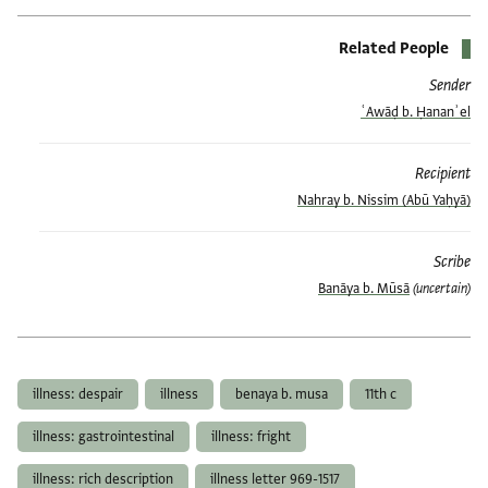
Related People
Sender
ʿAwāḍ b. Ḥananʾel
Recipient
(Abū Yaḥyā) Nahray b. Nissim
Scribe
Banāya b. Mūsā
(uncertain)
العلامات
illness: despair
illness
benaya b. musa
11th c
illness: gastrointestinal
illness: fright
illness: rich description
illness letter 969-1517