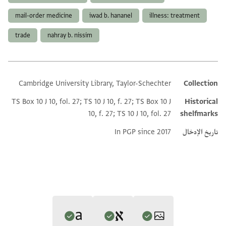
mail-order medicine
iwad b. hananel
illness: treatment
trade
nahray b. nissim
Cambridge University Library, Taylor-Schechter
Collection
Additional metadata
TS Box 10 J 10, fol. 27; TS 10 J 10, f. 27; TS Box 10 J
Historical
10, f. 27; TS 10 J 10, fol. 27
shelfmarks
تاريخ الإدخال
In PGP since 2017