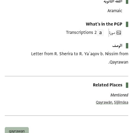
اللغة الثانوية
Aramaic
What's in the PGP
صورة
2 Transcriptions
الوصف
Letter from R. Sherira to R. Yaʿaqov b. Nissim from
Qayrawan.
Related Places
Mentioned
Qayrawān
,
Sijilmāsa
العلامات
qayrawan