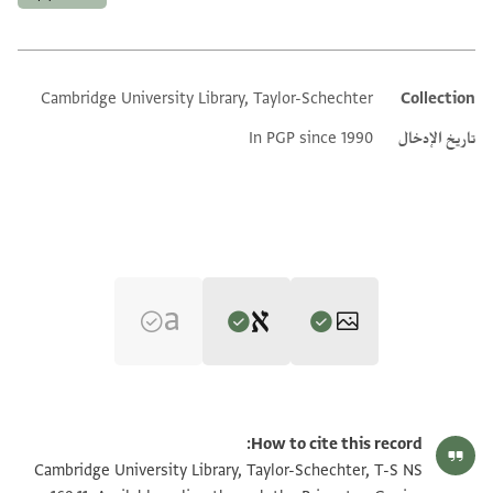
Cambridge University Library, Taylor-Schechter
Collection
Additional metadata
تاريخ الإدخال
In PGP since 1990
Editor: Abramson, S.
T-S NS 169.11 1r
تكبير و تدوير
S. Abramson,
Ba-merkazim uva-tefutsot bi-tekufat ha-Geʻonim‎
(in
How to cite this record:
Hebrew) (Mosad ha-Rav Kuk, 1965).
T-S NS 169.11 1v
تكبير و تدوير
Cambridge University Library, Taylor-Schechter, T-S NS
Verso
.