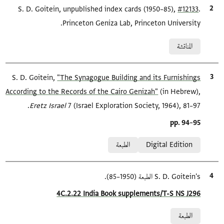
.
#12133
الاقتباس المرجعي
S. D. Goitein, unpublished index cards (1950–85),
Princeton Geniza Lab, Princeton University.
Relation to document
المناقشة
الاقتباس المرجعي
"The Synagogue Building and its Furnishings
S. D. Goitein,
According to the Records of the Cairo Genizah‎"
(in Hebrew),
Eretz Israel‎
7 (Israel Exploration Society, 1964), 81–97.
Location in source
pp. 94–95
Relation to document
Digital Edition
الطبعة
الاقتباس المرجعي
S. D. Goitein's الطبعة (1950–85).
Location in source
4C.2.22 India Book supplements/T-S NS J296
Relation to document
الطبعة