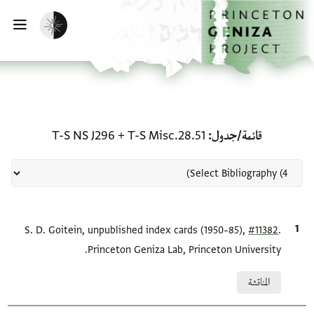
لصفحة الرئيسية
خطي إلى المحتوى الرئيسي
تفعيل الوضع المظلم
فتح 
منحة في قائمة/جدول: T-S Misc.28.51 + T-S NS J296
قائمة/جدول
T-S Misc.28.51
+
T-S NS J296
.
#11382
الاقتباس المرجعي
S. D. Goitein, unpublished index cards (1950–85),
Princeton Geniza Lab, Princeton University.
Relation to document
المناقشة