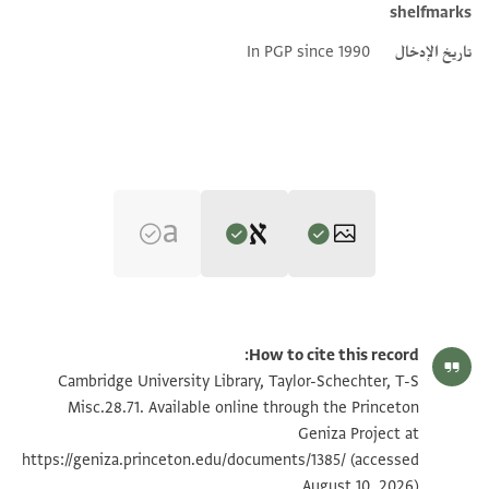
shelfmarks
تاريخ الإدخال
In PGP since 1990
Editor: Ashtor, Eliyahu
T-S Misc.28.71 1r
تكبير و تدوير
Eliyahu Ashtor,
History of the Jews in Egypt and Syria under the
How to cite this record:
Rule of the Mamlūks‎
(in Hebrew) (Mossad Harav Kook, 1970), vol.
T-S Misc.28.71 1v
تكبير و تدوير
Cambridge University Library, Taylor-Schechter, T-S
3.
Misc.28.71. Available online through the Princeton
Recto
Geniza Project at
بيان أذونات الصورة
(accessed
למא כאן בתאריך יום אלכמיס סאדס יום מחדש אייר שנת
https://geniza.princeton.edu/documents/1385/
August 10, 2026).