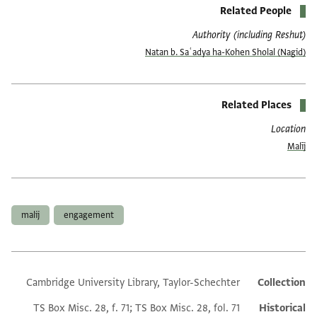
Related People
Authority (including Reshut)
Natan b. Saʿadya ha-Kohen Sholal (Nagid)
Related Places
Location
Malīj
العلامات
malij
engagement
Cambridge University Library, Taylor-Schechter
Collection
Additional metadata
TS Box Misc. 28, f. 71; TS Box Misc. 28, fol. 71
Historical