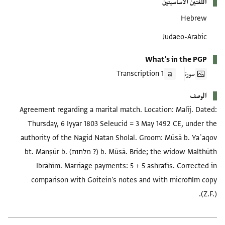
اللغتين الأساسيتين
Hebrew
Judaeo-Arabic
What's in the PGP
صورة
1 Transcription
الوصف
Agreement regarding a marital match. Location: Malīj. Dated:
Thursday, 6 Iyyar 1803 Seleucid = 3 May 1492 CE, under the
authority of the Nagid Natan Sholal. Groom: Mūsā b. Yaʿaqov
b. Mūsā. Bride; the widow Malthūth (? מלתות) bt. Manṣūr b.
Ibrāhīm. Marriage payments: 5 + 5 ashrafīs. Corrected in
comparison with Goitein's notes and with microfilm copy
(Z.F.).