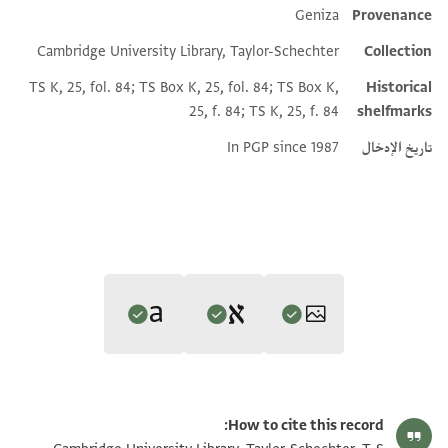
Geniza
Provenance
Additional metadata
Cambridge University Library, Taylor-Schechter
Collection
TS K, 25, fol. 84; TS Box K, 25, fol. 84; TS Box K,
Historical
25, f. 84; TS K, 25, f. 84
shelfmarks
تاريخ الإدخال
In PGP since 1987
Editor: Gil, Moshe
Translator: Gil, Moshe (in English)
T-S K25.84 1r
تكبير و تدوير
Moshe Gil,
Documents of the Jewish Pious Foundations from the
How to cite this record:
Moshe Gil,
Documents of the Jewish Pious Foundations from the
Cairo Geniza
(Brill, 1976).