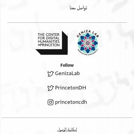
تواصل معنا
Follow
GenizaLab
PrincetonDH
princetoncdh
إمكانية الوصول