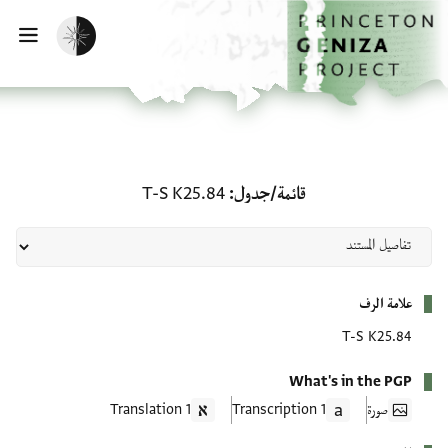
لصفحة الرئيسية
خطي إلى المحتوى الرئيسي
تفعيل الوضع المظلم
فتح 
قائمة/جدول: T-S K25.84
قائمة/جدول
T-S K25.84
بيانات التعريف
علامة الرف
T-S K25.84
What's in the PGP
صورة
1 Transcription
1 Translation