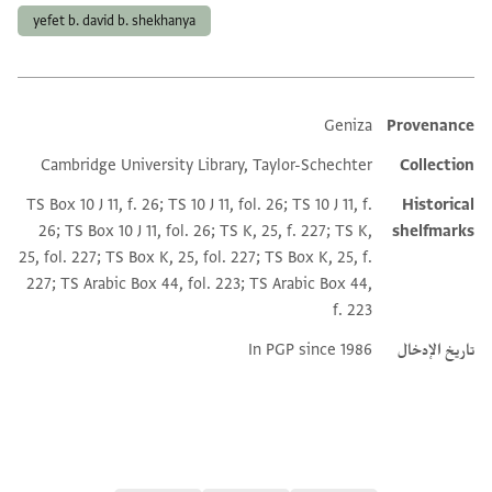
yefet b. david b. shekhanya
Geniza
Provenance
Additional metadata
Cambridge University Library, Taylor-Schechter
Collection
TS Box 10 J 11, f. 26; TS 10 J 11, fol. 26; TS 10 J 11, f.
Historical
26; TS Box 10 J 11, fol. 26; TS K, 25, f. 227; TS K,
shelfmarks
25, fol. 227; TS Box K, 25, fol. 227; TS Box K, 25, f.
227; TS Arabic Box 44, fol. 223; TS Arabic Box 44,
f. 223
In PGP since 1986
تاريخ الإدخال