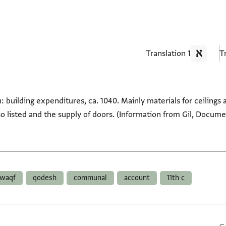
1 Translation
 building expenditures, ca. 1040. Mainly materials for ceilings 
so listed and the supply of doors. (Information from Gil, Docume
waqf
qodesh
communal
account
11th c