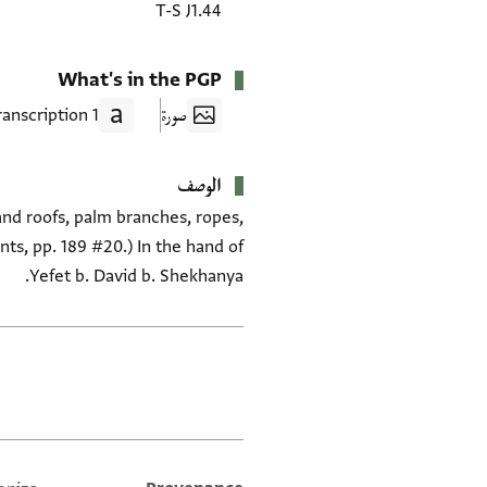
T-S J1.44
What's in the PGP
صورة
1 Transcription
الوصف
and roofs, palm branches, ropes,
nts, pp. 189 #20.) In the hand of
Yefet b. David b. Shekhanya.
العلامات