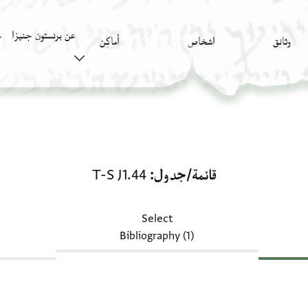
عن برنستون جنيزا
وثائق
اشخاص
أَماكِن
ك
قائمة/جدول: T-S J1.44
قائمة/جدول
T-S J1.44
Select
Bibliography (1)