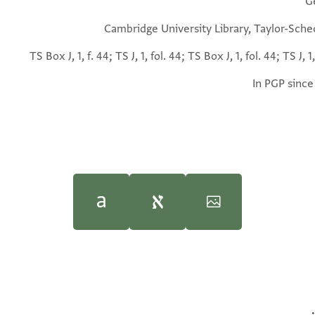
G
Cambridge University Library, Taylor-Sche
TS Box J, 1, f. 44; TS J, 1, fol. 44; TS Box J, 1, fol. 44; TS J, 1,
In PGP since
Moshe Gil,
Moshe Gil,
Documents of the
Documents of the