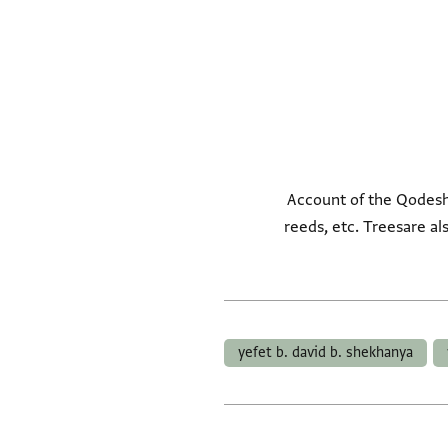
Account of the Qodesh:
reeds, etc. Treesare al
yefet b. david b. shekhanya