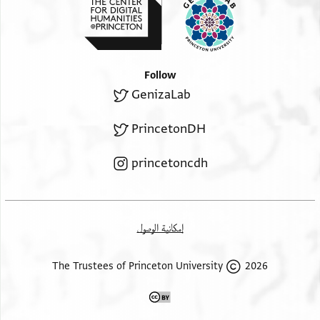
Follow
GenizaLab
PrincetonDH
princetoncdh
إمكانية الوصول
2026 The Trustees of Princeton University