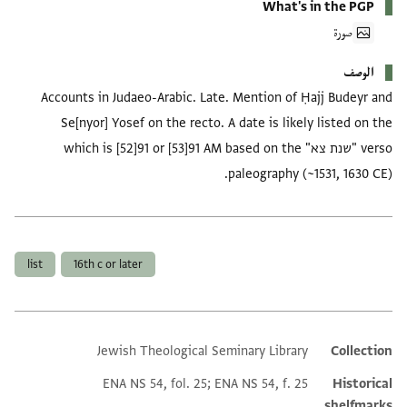
What's in the PGP
صورة
الوصف
Accounts in Judaeo-Arabic. Late. Mention of Ḥajj Budeyr and
Se[nyor] Yosef on the recto. A date is likely listed on the
verso "שנת צא" which is [52]91 or [53]91 AM based on the
paleography (~1531, 1630 CE).
العلامات
list
16th c or later
Jewish Theological Seminary Library
Collection
Additional metadata
ENA NS 54, fol. 25; ENA NS 54, f. 25
Historical
shelfmarks