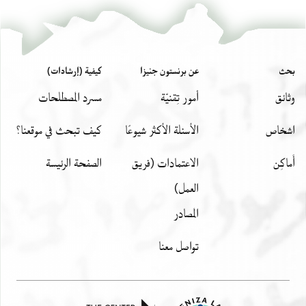
بحث
عن برنستون جنيزا
كيفية (إرشادات)
وثائق
أمور تِقنيّة
مسرد المصطلحات
اشخاص
الأسئلة الأكثر شيوعًا
كيف تبحث في موقعنا؟
أَماكِن
الاعتمادات (فريق
الصفحة الرئيسة
العمل)
المصادر
تواصل معنا