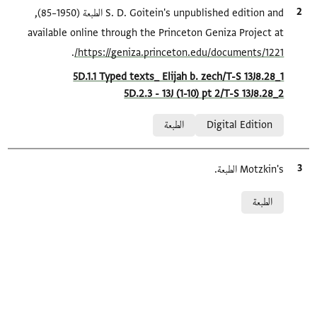
الاقتباس المرجعي
S. D. Goitein's unpublished edition and الطبعة (1950–85),
available online through the Princeton Geniza Project at
.
https://geniza.princeton.edu/documents/1221/
Location in source
5D.1.1 Typed texts_ Elijah b. zech/T-S 13J8.28_1
5D.2.3 - 13J (1-10) pt 2/T-S 13J8.28_2
Relation to document
Digital Edition
الطبعة
Motzkin's الطبعة.
الاقتباس المرجعي
Relation to document
الطبعة