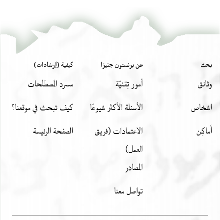
לא אנוס ולא שוגה ולא מוכרח ול[א
... ... ..... אני מודה לפניכם [
....תי וקיבלתי ונשתלמתי כל מה שה[יה
ולא אצלו ולא ברשותו ולא תחת ידו וא[
ולא .... ולא כלום ולא מ...... ול[א
بحث
عن برنستون جنيزا
كيفية (إرشادات)
סחורה ולא דמי סחורה ולא [
وثائق
أمور تِقنيّة
مسرد المصطلحات
ערבון ולא פרעון ולא משלחות ולא ....
לא מן ה.... ולא מן המנוי ולא מן השקול
اشخاص
الأسئلة الأكثر شيوعًا
كيف تبحث في موقعنا؟
משוה פרוטה ולמעלה ושמתי אותו
לע עליו ולא על על יורשיו אחריו ולא [
أَماكِن
الاعتمادات (فريق
الصفحة الرئيسة
ולא ערער ולא שמותא סתם ופירוש [
العمل)
בת אח ואחות יורש ונוחל אוכלי נכסא[י] ופ[רעי
المصادر
סעדאן זה עם יורשיו אחריו מביתי [
אברהם ראש כלא בן שמואל בן אוכת יורש [
تواصل معنا
לעמוד בענין ולהצילו מידם ולשלם לו כל [
אחריות שטר אביזאר זה כחומר כל שטר[י