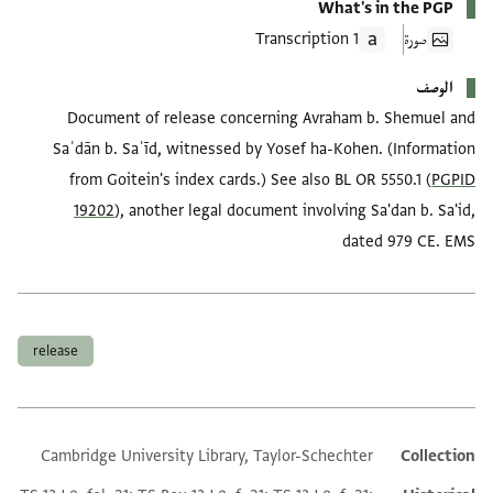
What's in the PGP
صورة
1 Transcription
الوصف
Document of release concerning Avraham b. Shemuel and
Saʿdān b. Saʿīd, witnessed by Yosef ha-Kohen. (Information
from Goitein's index cards.) See also BL OR 5550.1 (
PGPID
19202
), another legal document involving Sa'dan b. Sa'id,
dated 979 CE. EMS
العلامات
release
Cambridge University Library, Taylor-Schechter
Collection
Additional metadata