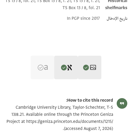
TS 13 J 8, fol. 21; TS Box 13 J 8, f. 21; TS 13 J 8, f. 21;
Historical
TS Box 13 J 8, fol. 21
shelfmarks
تاريخ الإدخال
In PGP since 2017
Editor: Goitein, S. D.
T-S 13J8.21 1r
تكبير و تدوير
S. D. Goitein's unpublished edition (1950–85).
How to cite this record:
השטרות [
T-S 13J8.21 1v
تكبير و تدوير
Cambridge University Library, Taylor-Schechter, T-S
ליצירה [
13J8.21. Available online through the Princeton Geniza
] איך בא [אברהם בן
https://geniza.princeton.edu/documents/1215/
Project at
بيان أذونات الصورة
(accessed August 7, 2026).
שמו[אל ] סעדאן בן סעיד [