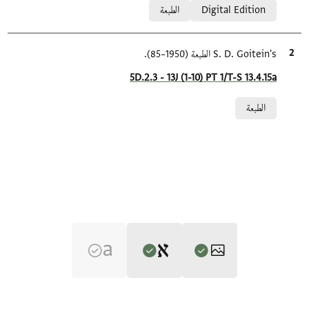
Digital Edition
الطبعة
الاقتباس المرجعي
S. D. Goitein's الطبعة (1950–85).
Location in source
5D.2.3 - 13J (1-10) PT 1/T-S 13.4.15a
Relation to document
الطبعة
Editor: Ashtor, Eliyahu