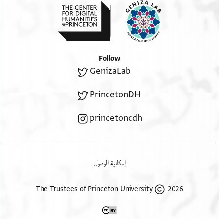
Follow
GenizaLab
PrincetonDH
princetoncdh
إمكانية الوصول
2026 The Trustees of Princeton University