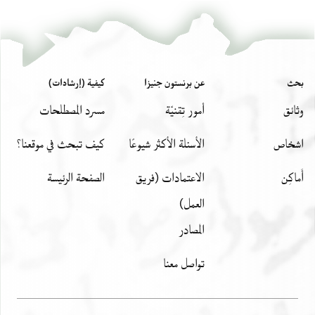
T-S 13J4.15.1 2r
تكبير و تدوير
Eliyahu Ashtor,
History of the Jews in Egypt and Syria under the
Rule of the Mamlūks‎
(in Hebrew) (Mossad Harav Kook, 1970), vol.
T-S 13J4.15.1 2v
3.
T-S 13J4.15.1 1r
بحث
عن برنستون جنيزا
كيفية (إرشادات)
T-S 13J4.15.1 1v
وثائق
أمور تِقنيّة
مسرد المصطلحات
بيان أذونات الصورة
اشخاص
الأسئلة الأكثر شيوعًا
كيف تبحث في موقعنا؟
أَماكِن
الاعتمادات (فريق
الصفحة الرئيسة
العمل)
المصادر
تواصل معنا