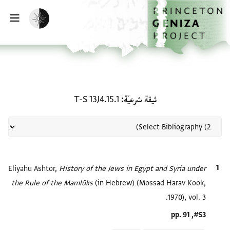
لصفحة الرئيسية
خطي إلى المحتوى الرئيسي
تفعيل الوضع المظلم
فتح 
منحة في ثيقة شرعيّة: T-S 13J4.15.1
ثيقة شرعيّة
T-S 13J4.15.1
الاقتباس المرجعي
History of the Jews in Egypt and Syria under
Eliyahu Ashtor,
the Rule of the Mamlūks‎
(in Hebrew) (Mossad Harav Kook,
1970), vol. 3.
Location in source
#53, pp. 91
Relation to document