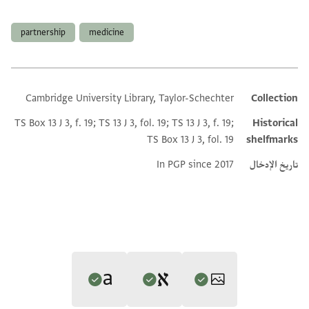
العلامات
partnership
medicine
Cambridge University Library, Taylor-Schechter
Collection
Additional metadata
TS Box 13 J 3, f. 19; TS 13 J 3, fol. 19; TS 13 J 3, f. 19;
Historical
TS Box 13 J 3, fol. 19
shelfmarks
تاريخ الإدخال
In PGP since 2017