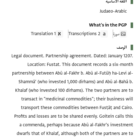
اللغة الأساسية
Judaeo-Arabic
What's in the PGP
صورة
2 Transcriptions
1 Translation
الوصف
Legal document. Partnership agreement. Dated: January 1207.
Location: Fustat. This document records a six-month
partnership between Abū al-Fakhr b. Abū al-Futūḥ ha-Levi al-
Shammā‘ (who invested 1,000 dirhams) and Abū al-Bahā b.
Khalaf (who invested 100 dirhams). The two partners are to
transact in "medicinal commodities"; their business will
transport these commodities between Fusṭāṭ and Cairo.
Profits and losses are to be shared evenly. Goitein calls this
a commenda, perhaps because Abū al-Fakhr’s investment
dwarfs that of Khalaf, although both of the partners are to