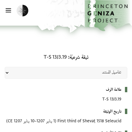
لصفحة الرئيسية
خطي إلى المحتوى الرئيسي
تفعيل الوضع المظلم
فتح 
ثيقة شرعيّة: T-S 13J3.19
ثيقة شرعيّة
T-S 13J3.19
بيانات التعريف
علامة الرف
T-S 13J3.19
تاريخ الوثيقة
First third of Shevaṭ 1518 Seleucid
(1 يناير 1207–10 يناير 1207 CE)