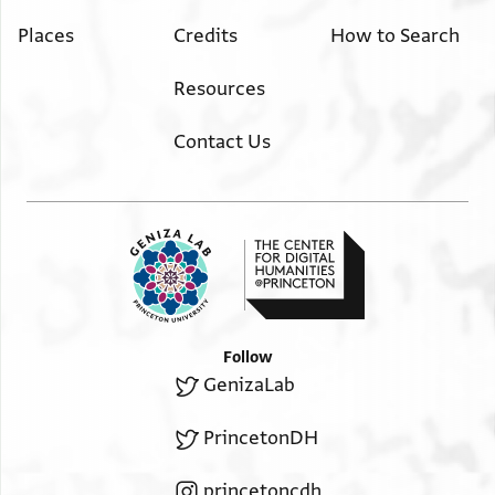
ואתגאצא ענה
Places
Credits
How to Search
ואקול לעלה ירתגע והו ינתסב אלי אלברקיין ואקול
אלוקת צעב
Resources
וליס אריד אשגל קלב סיידנא יחי לעד לאנני אעלם שגל
סרה
Contact Us
פי תלך אלמדה אלי אן עמד הדא אלאנסאן אלי צבי
יתים רבאתה
ואלדתה ועלמתה אלמקרא גדבה אליה ואפסדה וקאל
לה אנא
אתוכל לך עלי ואלדתך ואפסד בינה ובינהא וצמן ענה
שרי
ענב ודכל אלצבי אלי ענד ואלדתה סרק מצחף תורה
Follow
אבאעה לה
GenizaLab
וגאת אלאלמנה קובלת וצווחת אלי אן אחצרתה קדאם
אלקהל ואקמת
PrincetonDH
עליה אלהיבה ורדדת אלמצחף אודעתה ענד רבי
אברהם אלדרעי
princetoncdh