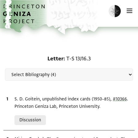
Skip to main content
home
Enable dark m
O
Scholarship on Letter: T-
Letter
T-S 13J16.3
Bibliographic citation
S. D. Goitein, unpublished index cards (1950–85),
#10366
.
Princeton Geniza Lab, Princeton University.
Relation to document
Discussion