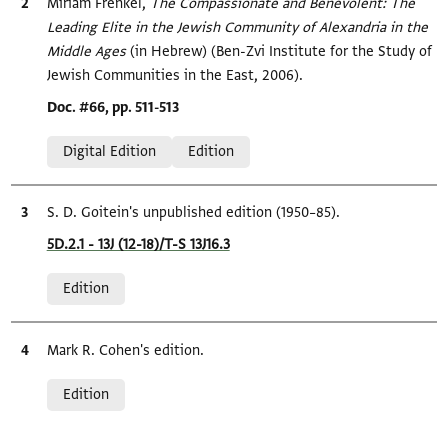
Bibliographic citation
Miriam Frenkel,
The Compassionate and Benevolent: The
Leading Elite in the Jewish Community of Alexandria in the
Middle Ages‎
(in Hebrew) (Ben-Zvi Institute for the Study of
Jewish Communities in the East, 2006).
Location in source
Doc. #66, pp. 511-513
Relation to document
Digital Edition
Edition
Bibliographic citation
S. D. Goitein's unpublished edition (1950–85).
Location in source
5D.2.1 - 13J (12-18)/T-S 13J16.3
Relation to document
Edition
Bibliographic citation
Mark R. Cohen's edition.
Relation to document
Edition