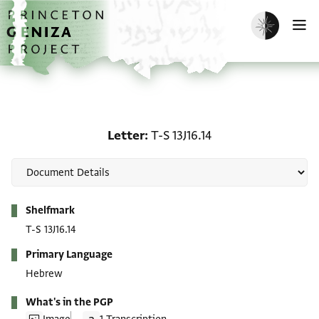
Skip to main content
home
Enable dark m
O
Letter: T-S 13J16.14
Letter
T-S 13J16.14
Metadata
Shelfmark
T-S 13J16.14
Primary Language
Hebrew
What's in the PGP