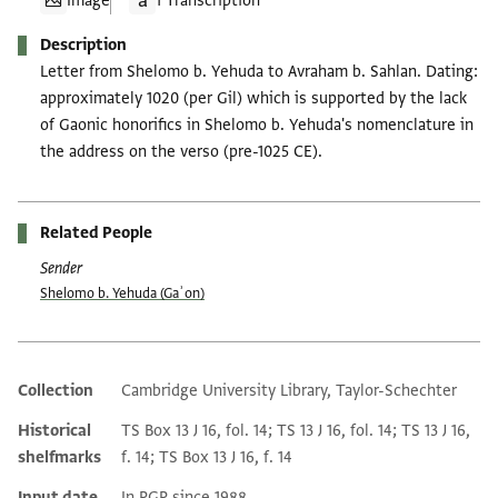
Image
1 Transcription
Description
Letter from Shelomo b. Yehuda to Avraham b. Sahlan. Dating:
approximately 1020 (per Gil) which is supported by the lack
of Gaonic honorifics in Shelomo b. Yehuda's nomenclature in
the address on the verso (pre-1025 CE).
Related People
Sender
Shelomo b. Yehuda (Gaʾon)
Collection
Cambridge University Library, Taylor-Schechter
Additional metadata
Historical
TS Box 13 J 16, fol. 14; TS 13 J 16, fol. 14; TS 13 J 16,
shelfmarks
f. 14; TS Box 13 J 16, f. 14
Input date
In PGP since 1988