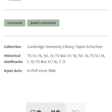
Tags
communal
jewish community
Collection
Cambridge University Library, Taylor-Schechter
Additional metadata
Historical
TS 13 J 16, fol. 13; TS Box 13 J 16, fol. 13; TS 13 J 16,
shelfmarks
f. 13; TS Box 13 J 16, f. 13
Input date
In PGP since 1988