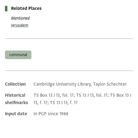
Related Places
Mentioned
Jerusalem
Tags
communal
Collection
Cambridge University Library, Taylor-Schechter
Additional metadata
Historical
TS Box 13 J 13, fol. 17; TS 13 J 13, fol. 17; TS Box 13 J
shelfmarks
13, f. 17; TS 13 J 13, f. 17
Input date
In PGP since 1988