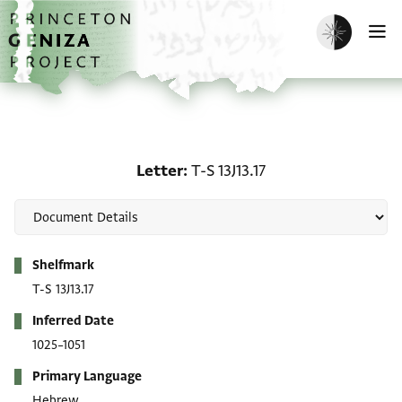
Skip to main content
home
Enable dark m
O
Letter: T-S 13J13.17
Letter
T-S 13J13.17
Metadata
Shelfmark
T-S 13J13.17
Inferred Date
1025–1051
Primary Language
Hebrew