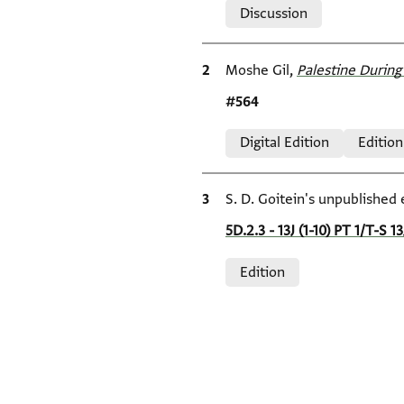
Discussion
Bibliographic citation
Moshe Gil,
Palestine During 
Location in source
#564
Relation to document
Digital Edition
Edition
Bibliographic citation
S. D. Goitein's unpublished 
Location in source
5D.2.3 - 13J (1-10) PT 1/T-S 13
Relation to document
Edition