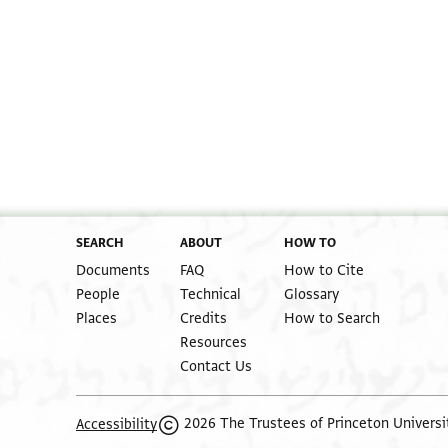
Moshe Gil,
Palestine During the First Muslim Period (634–1099
Editor: Gil, Moshe
T-S 13J1.11 1r
T-S 13J1.11 1v
Image Permissions Statement
SEARCH
ABOUT
HOW TO
Documents
FAQ
How to Cite
People
Technical
Glossary
Places
Credits
How to Search
Resources
Contact Us
2026 The Trustees of Princeton Universi
Accessibility