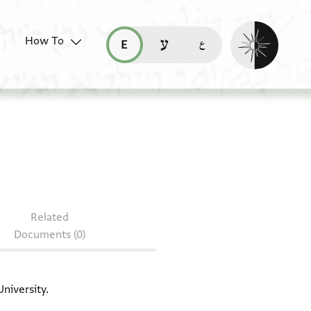
Enable dark mo
How To
قراءة هذه الصفحة في العربيّة (ar)
read this page in English (en)
קריאת העמוד ב-עברית (he)
ocument: T-S 13J1.11
Related
Documents (0)
niversity.