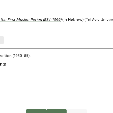
the First Muslim Period (634–1099)‎
(in Hebrew) (Tel Aviv Universi
edition (1950–85).
J1.11