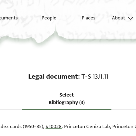
cuments
People
Places
About
Scholarship on Legal d
Legal document
T-S 13J1.11
Select
Bibliography (3)
index cards (1950–85),
#10028
. Princeton Geniza Lab, Princeton U