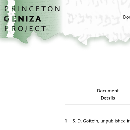
Skip to main content
home
Do
Document
Details
Bibliographic citation
S. D. Goitein, unpublished 
Relation to document