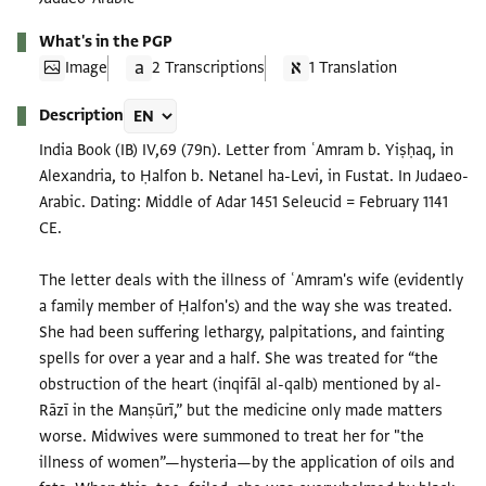
What's in the PGP
Image
2 Transcriptions
1 Translation
Description
India Book (IB) IV,69 (ח79). Letter from ʿAmram b. Yiṣḥaq, in
Alexandria, to Ḥalfon b. Netanel ha-Levi, in Fustat. In Judaeo-
Arabic. Dating: Middle of Adar 1451 Seleucid = February 1141
CE.
The letter deals with the illness of ʿAmram's wife (evidently
a family member of Ḥalfon's) and the way she was treated.
She had been suffering lethargy, palpitations, and fainting
spells for over a year and a half. She was treated for “the
obstruction of the heart (inqifāl al-qalb) mentioned by al-
Rāzī in the Manṣūrī,” but the medicine only made matters
worse. Midwives were summoned to treat her for "the
illness of women”—hysteria—by the application of oils and