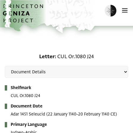
Skip to main content
home
Enable dark m
O
Letter: CUL Or.1080 J24
Letter
CUL Or.1080 J24
Metadata
Shelfmark
CUL Or.1080 J24
Document Date
Adar 1451 Seleucid
(22 January 1140–20 February 1140 CE)
Primary Language
Judaeo-Arabic