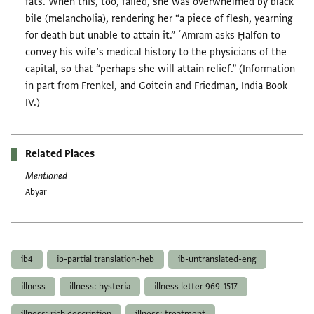
fats. When this, too, failed, she was overwhelmed by black
bile (melancholia), rendering her “a piece of flesh, yearning
for death but unable to attain it.” ʿAmram asks Ḥalfon to
convey his wife’s medical history to the physicians of the
capital, so that “perhaps she will attain relief.” (Information
in part from Frenkel, and Goitein and Friedman, India Book
IV.)
Related Places
Mentioned
Abyār
Tags
ib4
ib-partial translation-heb
ib-untranslated-eng
illness
illness: hysteria
illness letter 969-1517