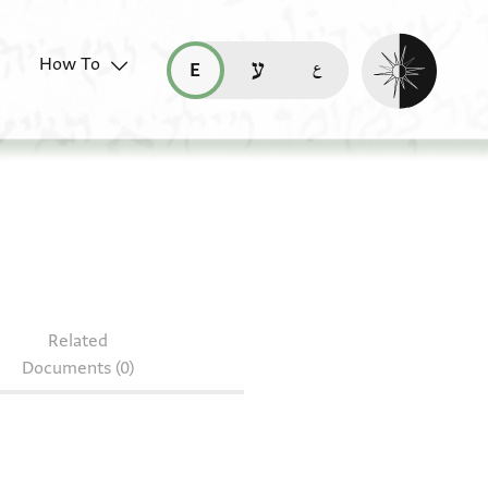
Enable dark mo
How To
قراءة هذه الصفحة في العربيّة (ar)
read this page in English (en)
קריאת העמוד ב-עברית (he)
Related
Documents (0)