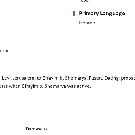
1030
Primary Language
Hebrew
ption
Levi, Jerusalem, to Efrayim b. Shemarya, Fustat. Dating: probabl
ears when Efrayim b. Shemarya was active.
Damascus