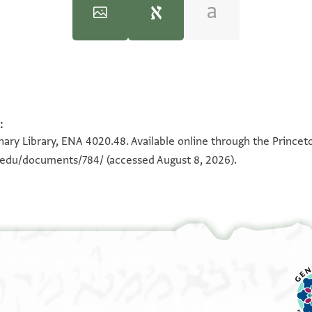
)‎
(in Hebrew) (Tel Aviv University, 1983), vol. 2.
:
100%
ב[וע] בצוע[ן]
100%
ary Library, ENA 4020.48. Available online through the Princet
חסיד תנצבה
n.edu/documents/784/
(accessed August 8, 2026).
ם תלאנה
כה ותהלה אך
סירה חותם לעטרת
בר בקדושת החבורה בית דין
צורינו וישמריהו קדושינו