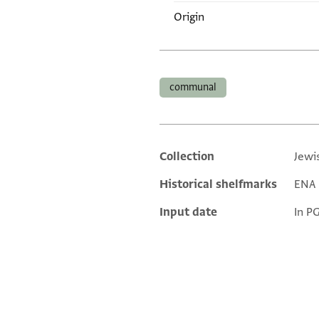
Origin
Tags
communal
Collection
Jewi
Additional metadata
Historical shelfmarks
ENA 
Input date
In P