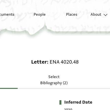
cuments
People
Places
About
Letter: ENA 4020.48
Letter
ENA 4020.48
Select
Bibliography (2)
Inferred Date