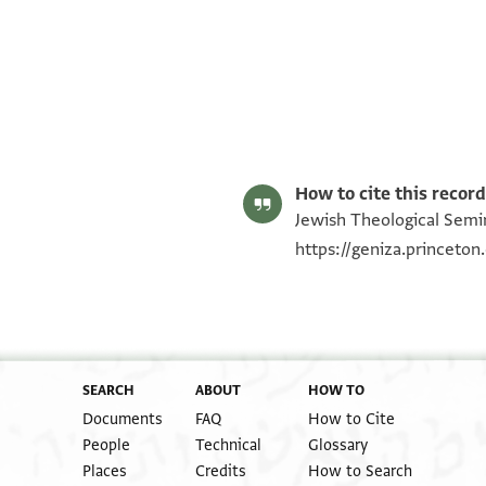
Moshe Gil,
Palestine During the First Muslim Period (634–1099
Editor: Gil, Moshe
ENA 4020.48 2
verso
ENA 4020.48 1
Image Permissions Statement
How to cite this record
Jewish Theological Semin
https://geniza.princeto
SEARCH
ABOUT
HOW TO
Documents
FAQ
How to Cite
People
Technical
Glossary
Places
Credits
How to Search