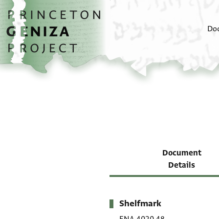
Skip to main content
home
Do
Document
Details
Shelfmark
Metadata