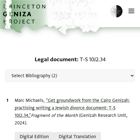
Skip to main content
home
Enable dark m
O
Scholarship on Legal do
Legal document
T-S 10J2.34
Bibliographic citation
Marc Michaels,
"Geṭ groundwork from the Cairo Genizah:
practising writing a Jewish divorce document: T-S
10J2.34,"
Fragment of the Month
(Genizah Research Unit,
2024).
Relation to document
Digital Edition
Digital Translation