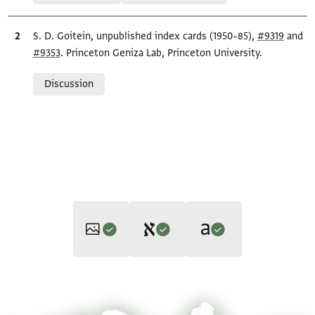
Bibliographic citation
S. D. Goitein, unpublished index cards (1950–85),
#9319
and
#9353
. Princeton Geniza Lab, Princeton University.
Relation to document
Discussion
Editor: Michaels, Marc
Translator: Michaels, Marc (in English)
T-S 10J2.34 1r
Zoom and Rotate
Marc Michaels,
"Geṭ groundwork from the Cairo Genizah: