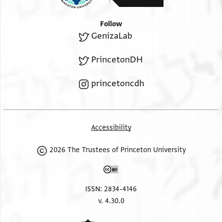
ספר תרוכין וגט פתורין ואגרת שבוקין
divorce
you, you have the licence and power over yourself
Follow
to be married to any man that you wish, and no-one
GenizaLab
will interfere
on my account, from this day forth and forever, and
PrincetonDH
behold you are
[hereby] permitted to any man, and this will serve for
princetoncdh
you as
a document of divorce, and a bill of release and a
letter of leaving.
Accessibility
2026 The Trustees of Princeton University
ISSN: 2834-4146
v. 4.30.0