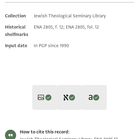
Collection
Jewish Theological Seminary Library
Additional metadata
Historical
ENA 2805, f. 12; ENA 2805, fol. 12
shelfmarks
Input date
In PGP since 1990
Editor: Gil, Moshe
Translator: Gil, Moshe (in Hebrew)
ENA 2805.12 1
Zoom and Rotate
Moshe Gil,
In the Kingdom of Ishmael‎
(in Hebrew) (Tel Aviv
How to cite this record:
Moshe Gil,
In the Kingdom of Ishmael‎
(in Hebrew) (Tel Aviv
University, 1997), vol. 3.
ENA 2805.12 2
Zoom and Rotate