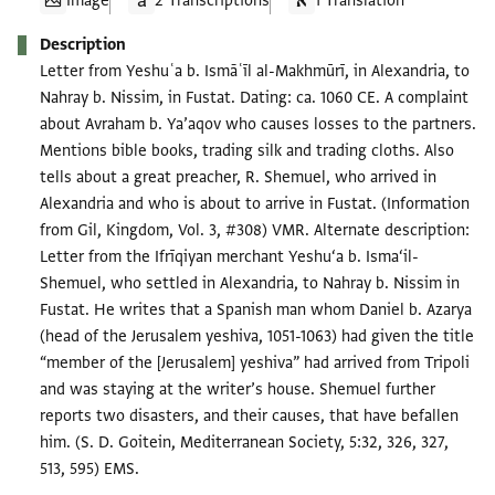
Image
2 Transcriptions
1 Translation
Description
Letter from Yeshuʿa b. Ismāʿīl al-Makhmūrī, in Alexandria, to
Nahray b. Nissim, in Fustat. Dating: ca. 1060 CE. A complaint
about Avraham b. Ya’aqov who causes losses to the partners.
Mentions bible books, trading silk and trading cloths. Also
tells about a great preacher, R. Shemuel, who arrived in
Alexandria and who is about to arrive in Fustat. (Information
from Gil, Kingdom, Vol. 3, #308) VMR. Alternate description:
Letter from the Ifrīqiyan merchant Yeshu‘a b. Isma‘il-
Shemuel, who settled in Alexandria, to Nahray b. Nissim in
Fustat. He writes that a Spanish man whom Daniel b. Azarya
(head of the Jerusalem yeshiva, 1051-1063) had given the title
“member of the [Jerusalem] yeshiva” had arrived from Tripoli
and was staying at the writer’s house. Shemuel further
reports two disasters, and their causes, that have befallen
him. (S. D. Goitein, Mediterranean Society, 5:32, 326, 327,
513, 595) EMS.