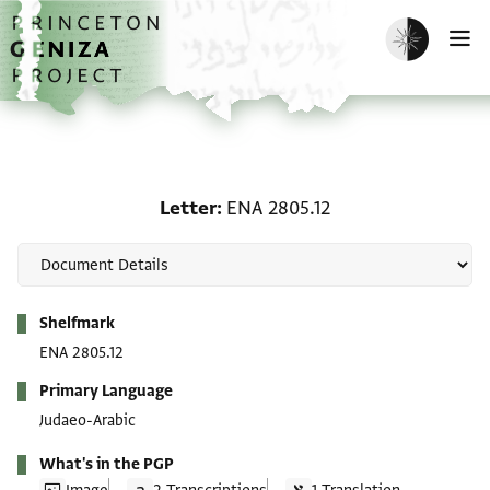
Skip to main content
home
Enable dark m
O
Letter: ENA 2805.12
Letter
ENA 2805.12
Metadata
Shelfmark
ENA 2805.12
Primary Language
Judaeo-Arabic
What's in the PGP