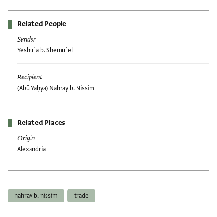
Related People
Sender
Yeshuʿa b. Shemuʾel
Recipient
(Abū Yaḥyā) Nahray b. Nissim
Related Places
Origin
Alexandria
Tags
nahray b. nissim
trade