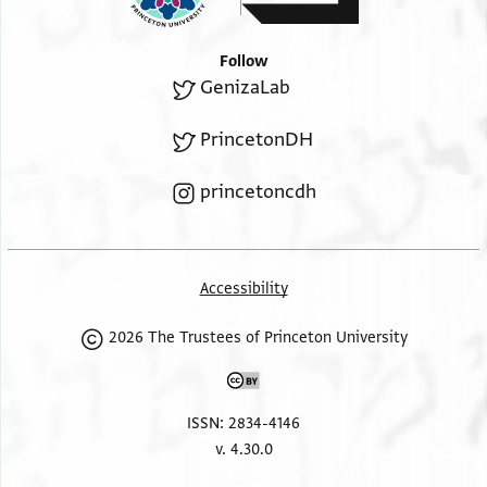
מש[ה ...]
Follow
GenizaLab
PrincetonDH
princetoncdh
Accessibility
2026 The Trustees of Princeton University
ISSN: 2834-4146
v. 4.30.0