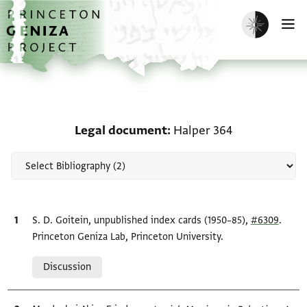
Skip to main content
home
Enable dark m
O
Scholarship on Legal d
Legal document
Halper 364
Bibliographic citation
S. D. Goitein, unpublished index cards (1950–85),
#6309
.
Princeton Geniza Lab, Princeton University.
Relation to document
Discussion