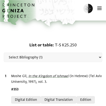
Skip to main content
home
Enable dark m
O
Scholarship on List or t
List or table
T-S K25.250
Bibliographic citation
Moshe Gil,
In the Kingdom of Ishmael‎
(in Hebrew) (Tel Aviv
University, 1997), vol. 3.
Location in source
#353
Relation to document
Digital Edition
Digital Translation
Edition