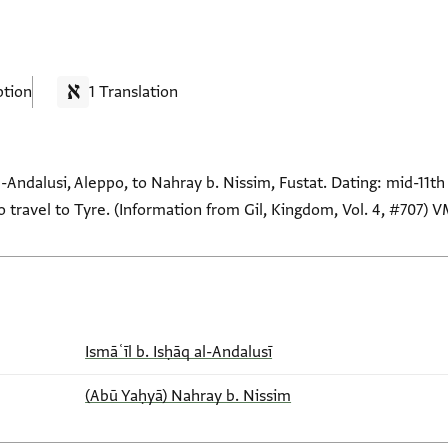
ption
1 Translation
al-Andalusi, Aleppo, to Nahray b. Nissim, Fustat. Dating: mid-11t
to travel to Tyre. (Information from Gil, Kingdom, Vol. 4, #707) 
Ismāʿīl b. Isḥāq al-Andalusī
(Abū Yaḥyā) Nahray b. Nissim