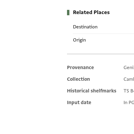
Related Places
Destination
Origin
Provenance
Geni
Additional metadata
Collection
Camb
Historical shelfmarks
TS Bo
Input date
In P