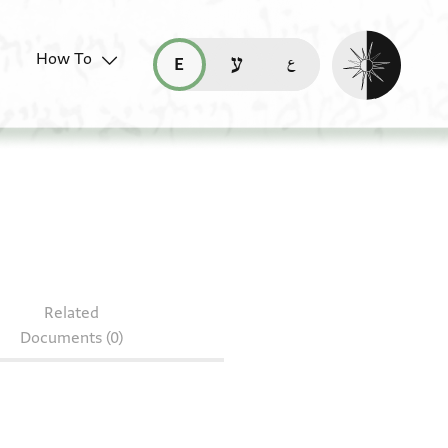
Enable dark mo
How To
قراءة هذه الصفحة في العربيّة (ar)
read this page in English (en)
קריאת העמוד ב-עברית (he)
Related
Documents (0)