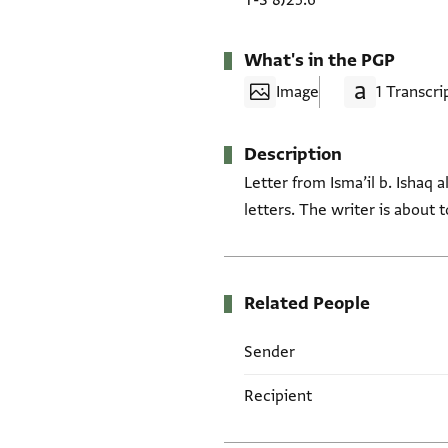
T-S 8J25.6
What's in the PGP
Image
1 Transcri
Description
Letter from Isma’il b. Ishaq 
letters. The writer is about 
Related People
Sender
Recipient