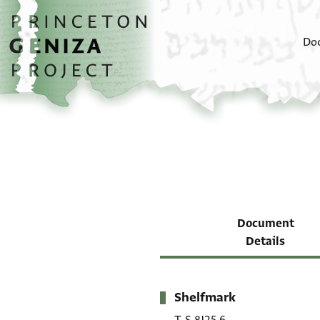
Skip to main content
home
Do
Document
Details
Shelfmark
Metadata