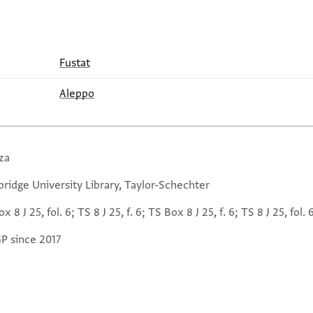
Fustat
Aleppo
za
ridge University Library, Taylor-Schechter
x 8 J 25, fol. 6; TS 8 J 25, f. 6; TS Box 8 J 25, f. 6; TS 8 J 25, fol. 
GP since 2017