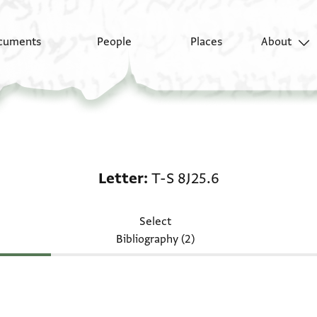
cuments
People
Places
About
Letter: T-S 8J25.6
Letter
T-S 8J25.6
Select
Bibliography (2)