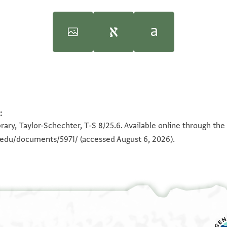
iversity, 1997), vol. 4.
iversity, 1997), vol. 4.
:
100%
100%
rary, Taylor-Schechter, T-S 8J25.6. Available online through the
180°
וסף בן
אם עזך
מים ויתמיד את גדולתך,
n.edu/documents/5971/
(accessed August 6, 2026).
סכם ולא
<ר>ה ולא
ווחות
אבן קבלאן, לבעליהם,
א
ן קבלאן// לאצחאבהא
טב
יזל מחסנא
ים עם