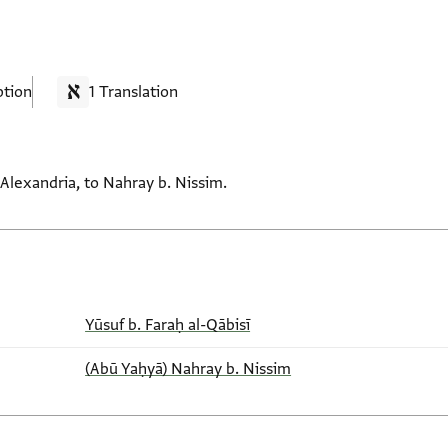
ption
1 Translation
 Alexandria, to Nahray b. Nissim.
Yūsuf b. Faraḥ al-Qābisī
(Abū Yaḥyā) Nahray b. Nissim