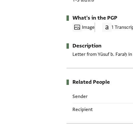
T-S 8J20.6
What's in the PGP
Image
1 Transcri
Description
Letter from Yūsuf b. Faraḥ in
Related People
Sender
Recipient