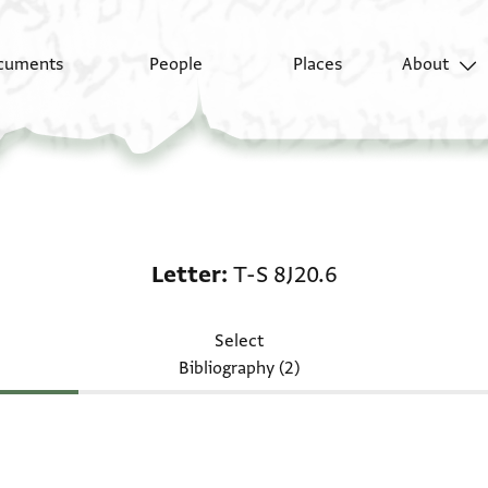
cuments
People
Places
About
Letter: T-S 8J20.6
Letter
T-S 8J20.6
Select
Bibliography (2)