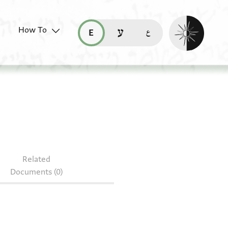
Enable dark mo
How To
قراءة هذه الصفحة في العربيّة (ar)
read this page in English (en)
קריאת העמוד ב-עברית (he)
Related
Documents (0)