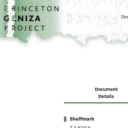
Skip to main content
home
Do
Document
Details
Shelfmark
Metadata