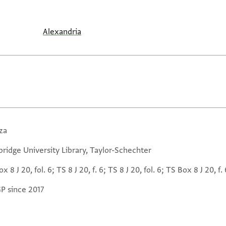
Alexandria
za
ridge University Library, Taylor-Schechter
x 8 J 20, fol. 6; TS 8 J 20, f. 6; TS 8 J 20, fol. 6; TS Box 8 J 20, f. 
GP since 2017