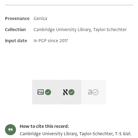
Provenance
Geniza
Additional metadata
Collection
Cambridge University Library, Taylor-Schechter
Input date
In PGP since 2017
Editor: Gil, Moshe
T-S 6Ja1 1r
Zoom and Rotate
Moshe Gil,
In the Kingdom of Ishmael‎
(in Hebrew) (Tel Aviv
How to cite this record:
University, 1997), vol. 2.
T-S 6Ja1 1v
Zoom and Rotate
Cambridge University Library, Taylor-Schechter, T-S 6Ja1.
T-S 6Ja1 1v