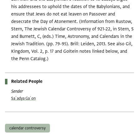
his addressees to uphold the dates of the Babylonians, and
ensure that Jews do not eat leaven on Passover and
desecrate the Day of Atonement. (Information from Rustow,
Stern, The Jewish Calendar Controversy of 921-22, in Stern, S
and Burnett, C, (eds.) Time, Astronomy, and Calendars in the
Jewish Tradition. (pp. 79-95). Brill: Leiden, 2013. See also Gil,
Kingdom, Vol. 2, p. 17 and Goitein notes linked below, and
the Penn Catalog.)
Related People
Sender
Saʿadya Gaʾon
Tags
calendar controversy