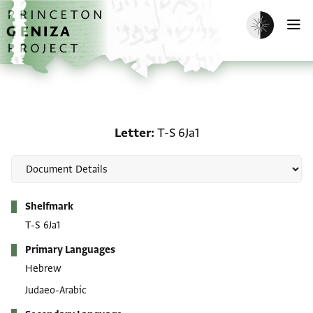
Skip to main content
home
Enable dark m
O
Letter: T-S 6Ja1
Letter
T-S 6Ja1
Metadata
Shelfmark
T-S 6Ja1
Primary Languages
Hebrew
Judaeo-Arabic