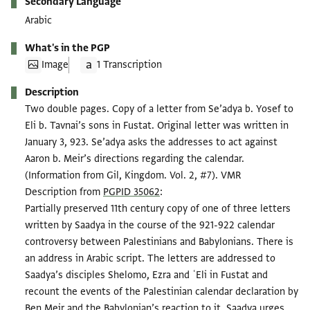
Secondary Language
Arabic
What's in the PGP
Image
1 Transcription
Description
Two double pages. Copy of a letter from Se’adya b. Yosef to
Eli b. Tavnai’s sons in Fustat. Original letter was written in
January 3, 923. Se’adya asks the addresses to act against
Aaron b. Meir’s directions regarding the calendar.
(Information from Gil, Kingdom. Vol. 2, #7). VMR
Description from
PGPID 35062
:
Partially preserved 11th century copy of one of three letters
written by Saadya in the course of the 921-922 calendar
controversy between Palestinians and Babylonians. There is
an address in Arabic script. The letters are addressed to
Saadya’s disciples Shelomo, Ezra and ʿEli in Fustat and
recount the events of the Palestinian calendar declaration by
Ben Meir and the Babylonian’s reaction to it. Saadya urges