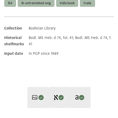
ib4
ib-untranslated-eng
india book
trade
Collection
Bodleian Library
Additional metadata
Historical
Bodl. MS Heb. d 74, fol. 41; Bodl. MS Heb. d 74, f.
shelfmarks
41
Input date
In PGP since 1989
Editors: Goitein, S. D.; Friedman, Mordechai Akiva; Ashur,
Translators: Goitein, S. D.; Friedman, Mordechai Akiva; Ashur,