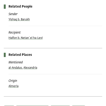
Related People
Sender
Yiṣhaq b. Barukh
Recipient
Ḥalfon b. Netanʾel ha-Levi
Related Places
Mentioned
al-Andalus
,
Alexandria
Origin
Almeria
Tags