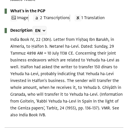
What's in the PGP
Image
2 Transcriptions
1 Translation
Description
India Book IV, 22 (ח30). Letter from Yiṣḥaq Ibn Barukh, in
Almeria, to Ḥalfon b. Netanel ha-Levi. Dated: Sunday, 29
Tammuz 4898 AM = 10 July 1138 CE. Concerning their joint
business endeavors which are related to Yehuda ha-Levi as
well. Ḥalfon had asked the writer to transfer 150 dinars to
Yehuda ha-Levi, probably indicating that Yehuda ha-Levi
invested in Ḥalfon's business. The sender will transfer the
whole amount, when he receives it, to Yehuda b. Ghiyāth in
Granada, who will transfer it to Yehuda ha-Levi. (Information
from Goitein, 'Rabbi Yehuda ha-Levi in Spain in the light of
the Geniza papers', Tarbiz, 24 (1955), pp. 136-137). VMR. See
also India Book IVB.