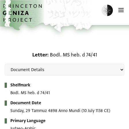
Skip to main content
home
Enable dark m
O
Letter: Bodl. MS heb. d 
Letter
Bodl. MS heb. d 74/41
Metadata
Shelfmark
Bodl. MS heb. d 74/41
Document Date
Sunday, 29 Tammuz 4898 Anno Mundi
(10 July 1138 CE)
Primary Language
Judaeo-Arabic