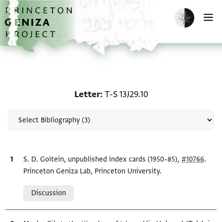
Skip to main content
home
Enable dark m
O
Scholarship on Letter: T
Letter
T-S 13J29.10
Bibliographic citation
S. D. Goitein, unpublished index cards (1950–85),
#10766
.
Princeton Geniza Lab, Princeton University.
Relation to document
Discussion