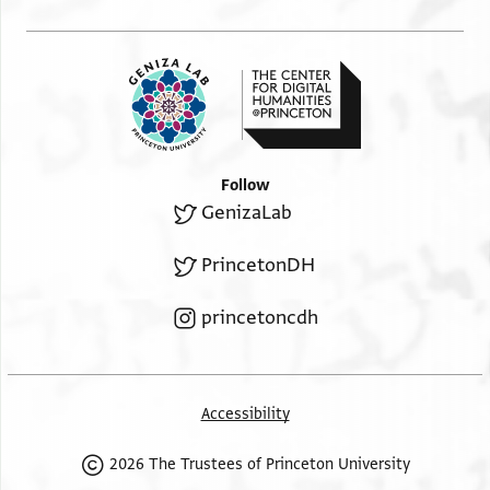
שג'ל כ'יר אן שא אללה וקד תקדם כתאבי אליך מע
עמאר ואשרחת לך פיה גמיע מא
[תחתאג] אלי עלמה ארגו וצולה אליך ווקופך עלי מא
פיה וערפתך אן בעת לך גראב
סנדאלי לטיף גא תמנה י'ב' די'נ' ונצ' עלי יד אבי
[אל]כיר סלמה אללה ואנא ליס נתרך פי אל
Follow
באקי ופי כל חאגה תכון לך וכדלך גמיע מא תבקא לך
GenizaLab
מן אלטְלְךָ וגיר דאלך לא
נתרך לך פיה ואללה יעלם אני שהותי פי אקצ'א
PrincetonDH
הואיגך אכתר מן חואיגי וארגו אן
princetoncdh
אללה ימכנני מכאפאתך וקד אשתרית לך זכרה זית
והי מע פראח בן אלש[ ]
ועליהא מכתוב אסם יעקוב ופרח פתקבלהא ענד
אלוצול אן שא אללה [וקד]
Accessibility
כתבת ליעקוב ידפעהא אליך ומא געלני כתבת עליהא
2026 The Trustees of Princeton University
אסם יעקוב אלא מא [וגד]ת