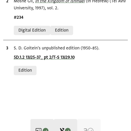
Bibliographic citation
Moshe Gil,
In the Kingdom of Ishmael‎
(in Hebrew) (Tel Aviv
University, 1997), vol. 2.
Location in source
#234
Relation to document
Digital Edition
Edition
Bibliographic citation
S. D. Goitein's unpublished edition (1950–85).
Location in source
5D.1.2 13J25-37_ pt 2/T-S 13J29.10
Relation to document
Edition