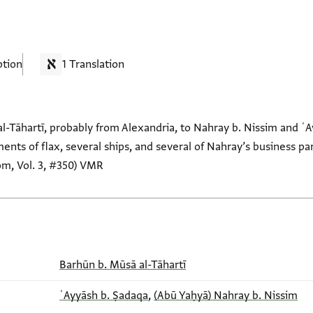
ption
1 Translation
l-Tāhartī, probably from Alexandria, to Nahray b. Nissim and ʿA
nts of flax, several ships, and several of Nahray’s business pa
om, Vol. 3, #350) VMR
Barhūn b. Mūsā al-Tāhartī
ʿAyyāsh b. Ṣadaqa
,
(Abū Yaḥyā) Nahray b. Nissim