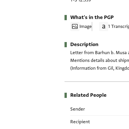
T-S 12.339
What's in the PGP
Image
1 Transcri
Description
Letter from Barhun b. Musa a
Mentions details about shipme
(Information from Gil, Kingd
Related People
Sender
Recipient