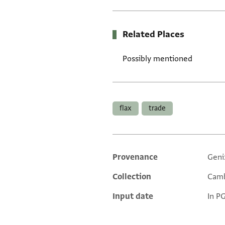
Related Places
Possibly mentioned
Tags
flax
trade
Provenance
Geni
Additional metadata
Collection
Camb
Input date
In P