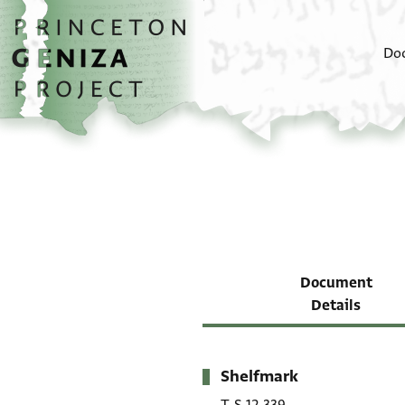
Skip to main content
home
Do
Document
Details
Shelfmark
Metadata