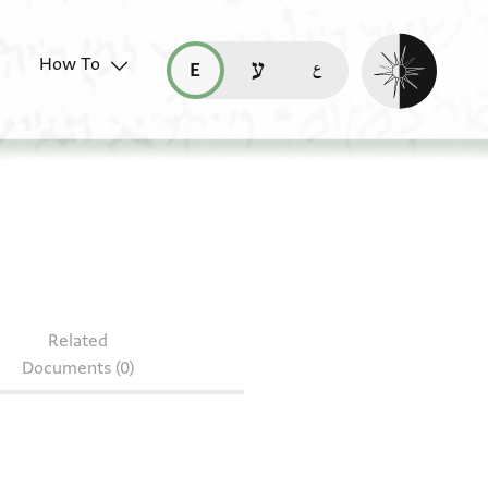
Enable dark mo
How To
قراءة هذه الصفحة في العربيّة (ar)
read this page in English (en)
קריאת העמוד ב-עברית (he)
Related
Documents (0)