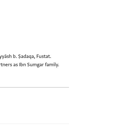
yyāsh b. Ṣadaqa, Fustat.
rtners as Ibn Sumgar family.