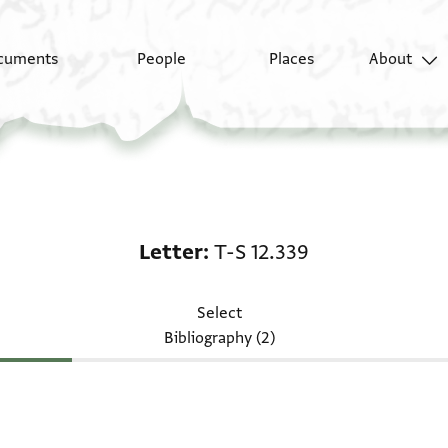
cuments
People
Places
About
Letter: T-S 12.339
Letter
T-S 12.339
Select
Bibliography (2)