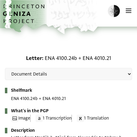
Skip to main content
home
Enable dark m
O
Letter: ENA 4100.24b + 
Letter
ENA 4100.24b
+
ENA 4010.21
Metadata
Shelfmark
ENA 4100.24b
+
ENA 4010.21
What's in the PGP
Image
1 Transcription
1 Translation
Description