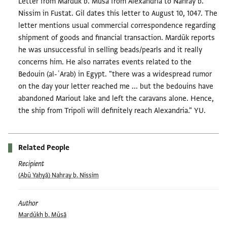
Letter from Mardūk b. Mūsā from Alexandria to Nahray b.
Nissim in Fustat. Gil dates this letter to August 10, 1047. The
letter mentions usual commercial correspondence regarding
shipment of goods and financial transaction. Mardūk reports
he was unsuccessful in selling beads/pearls and it really
concerns him. He also narrates events related to the
Bedouin (al-ʿArab) in Egypt. "there was a widespread rumor
on the day your letter reached me ... but the bedouins have
abandoned Mariout lake and left the caravans alone. Hence,
the ship from Tripoli will definitely reach Alexandria." YU.
Related People
Recipient
(Abū Yaḥyā) Nahray b. Nissim
Author
Mardūkh b. Mūsā