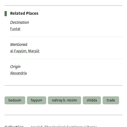
Related Places
Destination
Fustat
Mentioned
al-Fayyūm
,
Maryūṭ
Origin
Alexandria
Tags
bedouin
fayyum
nahray b. nissim
shidda
trade