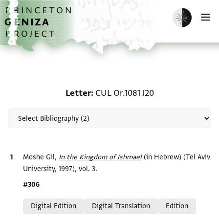
Skip to main content
home
Enable dark m
O
Scholarship on Letter: C
Letter
CUL Or.1081 J20
Bibliographic citation
Moshe Gil,
In the Kingdom of Ishmael‎
(in Hebrew) (Tel Aviv
University, 1997), vol. 3.
Location in source
#306
Relation to document
Digital Edition
Digital Translation
Edition