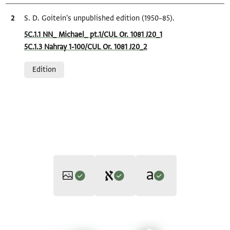
Bibliographic citation
S. D. Goitein's unpublished edition (1950–85).
Location in source
5C.1.1 NN_ Michael_ pt.1/CUL Or. 1081 J20_1
5C.1.3 Nahray 1-100/CUL Or. 1081 J20_2
Relation to document
Edition
Editor: Gil, Moshe
Translator: Gil, Moshe (in Hebrew)
CUL Or.1081 J20 1r
Zoom and Rotate
Moshe Gil,
In the Kingdom of Ishmael‎
(in Hebrew) (Tel Aviv