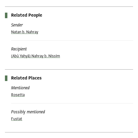
Related People
Sender
Natan b. Nahray
Recipient
(Abū Yaḥyā) Nahray b. Nissim
Related Places
Mentioned
Rosetta
Possibly mentioned
Fustat
Tags