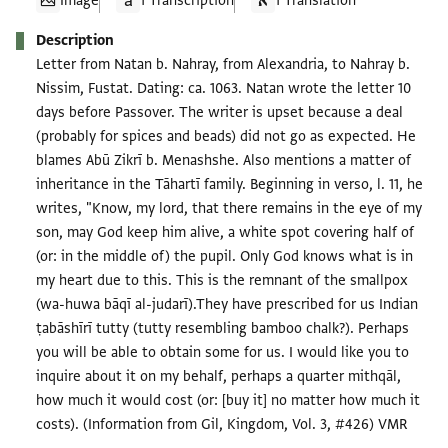
Image
1 Transcription
1 Translation
Description
Letter from Natan b. Nahray, from Alexandria, to Nahray b.
Nissim, Fustat. Dating: ca. 1063. Natan wrote the letter 10
days before Passover. The writer is upset because a deal
(probably for spices and beads) did not go as expected. He
blames Abū Zikrī b. Menashshe. Also mentions a matter of
inheritance in the Tāhartī family. Beginning in verso, l. 11, he
writes, "Know, my lord, that there remains in the eye of my
son, may God keep him alive, a white spot covering half of
(or: in the middle of) the pupil. Only God knows what is in
my heart due to this. This is the remnant of the smallpox
(wa-huwa bāqī al-judarī).They have prescribed for us Indian
ṭabāshīrī tutty (tutty resembling bamboo chalk?). Perhaps
you will be able to obtain some for us. I would like you to
inquire about it on my behalf, perhaps a quarter mithqāl,
how much it would cost (or: [buy it] no matter how much it
costs). (Information from Gil, Kingdom, Vol. 3, #426) VMR