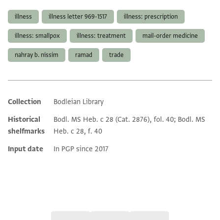
illness
illness letter 969-1517
illness: prescription
illness: smallpox
illness: treatment
mail-order medicine
nahray b. nissim
ramad
trade
Collection
Bodleian Library
Additional metadata
Historical
Bodl. MS Heb. c 28 (Cat. 2876), fol. 40; Bodl. MS
shelfmarks
Heb. c 28, f. 40
Input date
In PGP since 2017