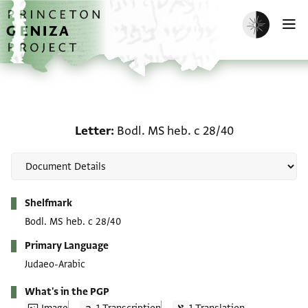
Skip to main content
home
Enable dark m
O
Letter: Bodl. MS heb. c 
Letter
Bodl. MS heb. c 28/40
Metadata
Shelfmark
Bodl. MS heb. c 28/40
Primary Language
Judaeo-Arabic
What's in the PGP