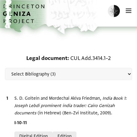
Skip to main content
home
Enable dark m
O
Scholarship on Legal do
Legal document
CUL Add.3414.1–2
Bibliographic citation
S. D. Goitein and Mordechai Akiva Friedman,
India Book 1:
Joseph Lebdi prominent india trader: Cairo Genizah
documents‎
(in Hebrew) (Ben-Zvi Institute, 2009).
Location in source
I-10-11
Relation to document
Digital Edition
Edition