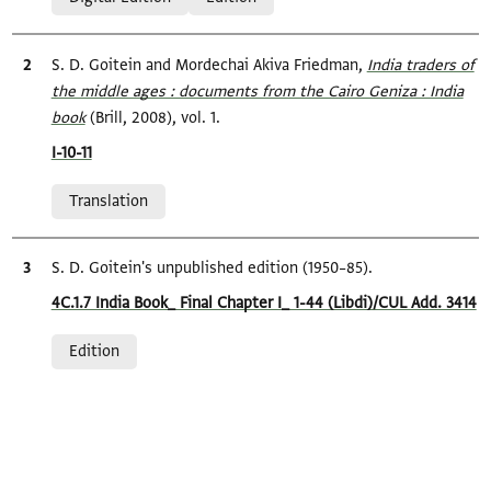
Bibliographic citation
S. D. Goitein and Mordechai Akiva Friedman,
India traders of
the middle ages : documents from the Cairo Geniza : India
book
(Brill, 2008), vol. 1.
Location in source
I-10-11
Relation to document
Translation
Bibliographic citation
S. D. Goitein's unpublished edition (1950–85).
Location in source
4C.1.7 India Book_ Final Chapter I_ 1-44 (Libdi)/CUL Add. 3414
Relation to document
Edition