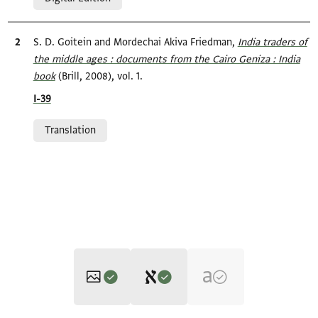
Bibliographic citation
S. D. Goitein and Mordechai Akiva Friedman,
India traders of
the middle ages : documents from the Cairo Geniza : India
book
(Brill, 2008), vol. 1.
Location in source
I-39
Relation to document
Translation