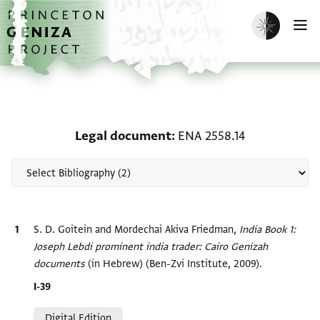
Skip to main content
home
Enable dark m
O
Scholarship on Legal d
Legal document
ENA 2558.14
Bibliographic citation
S. D. Goitein and Mordechai Akiva Friedman,
India Book 1:
Joseph Lebdi prominent india trader: Cairo Genizah
documents‎
(in Hebrew) (Ben-Zvi Institute, 2009).
Location in source
I-39
Relation to document
Digital Edition