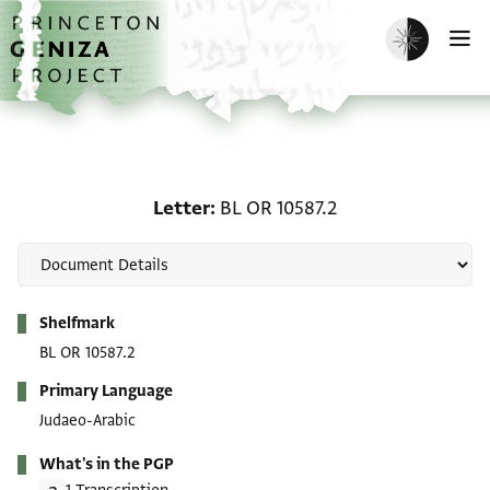
Skip to main content
home
Enable dark m
O
Letter: BL OR 10587.2
Letter
BL OR 10587.2
Metadata
Shelfmark
BL OR 10587.2
Primary Language
Judaeo-Arabic
What's in the PGP