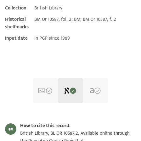
Collection
British Library
Additional metadata
Historical
BM Or 10587, fol. 2; BM; BM Or 10587, f. 2
shelfmarks
Input date
In PGP since 1989
Editor: Ashtor, Eliyahu
BL OR 10587.2 recto
Eliyahu Ashtor,
History of the Jews in Egypt and Syria under the
How to cite this record:
Rule of the Mamlūks‎
(in Hebrew) (Mossad Harav Kook, 1970), vol.
British Library, BL OR 10587.2. Available online through
3.
the Princeton Geniza Project at