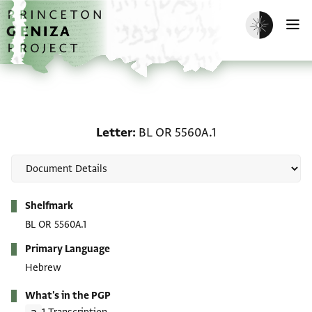
Skip to main content
home
Enable dark m
O
Letter: BL OR 5560A.1
Letter
BL OR 5560A.1
Metadata
Shelfmark
BL OR 5560A.1
Primary Language
Hebrew
What's in the PGP