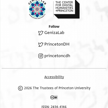
כל הבא לשם בן מות הוא ונצעק ליי אהינו וישמע נאקת
לבינו
ויחן אותנו ויוציאנו בכבוד מתוך שלשלאות וכבלים והודינו
לאשר נאה להודות וכשיצא השליש לבוא [ ]מצרים
Follow
[ ]
GenizaLab
תפסנו ומי יעיין בדינו [
[ ]קה ואשמע מ[
PrincetonDH
....
princetoncdh
Accessibility
2026 The Trustees of Princeton University
ISSN: 2834-4146