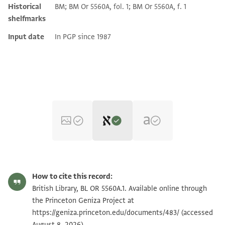
Historical
BM; BM Or 5560A, fol. 1; BM Or 5560A, f. 1
shelfmarks
Input date
In PGP since 1987
Editor: Gil, Moshe
BL OR 5560A.1 recto
Moshe Gil,
Palestine During the First Muslim Period (634–1099)‎
(in
How to cite this record:
Hebrew) (Tel Aviv University, 1983), vol. 2.
British Library, BL OR 5560A.1. Available online through
[ ] אריכות ימים
the Princeton Geniza Project at
] שנתים וחמ[ש]ה חדשים
https://geniza.princeton.edu/documents/483/
(accessed
August 8, 2026).