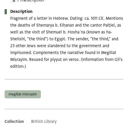
1 Transcription
Description
Fragment of a letter in Hebrew. Dating: ca. 1011 CE. Mentions
the deaths of Shemarya b. Elḥanan and the cantor Palṭiel, as
well as the visit of Shemuel b. Hoshaʿna (known as ha-
Shelishi, "the third") to Egypt. The sender, "the third," and
23 other Jews were slandered to the government and
imprisoned. Complements the narrative found in Megillat
Miṣrayim. Reused for piyyuṭ on verso. (Information from Gil's
edition.)
Tags
megillat misrayim
Collection
British Library
Additional metadata