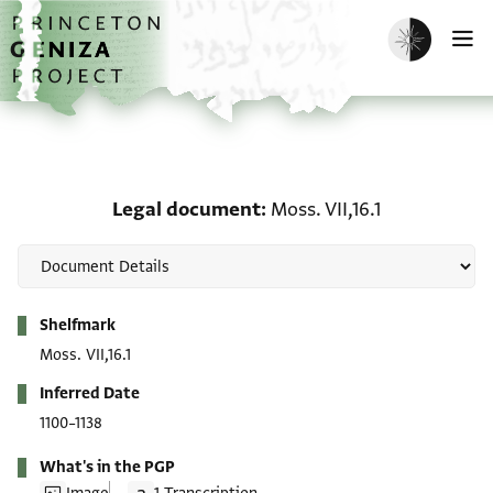
Skip to main content
home
Enable dark m
O
Legal document: Moss. VI
Legal document
Moss. VII,16.1
Metadata
Shelfmark
Moss. VII,16.1
Inferred Date
1100–1138
What's in the PGP