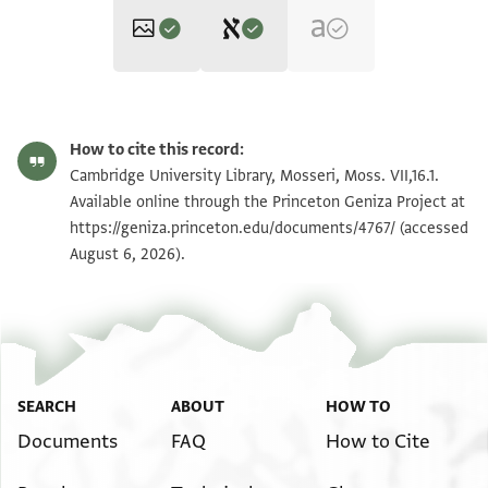
Editor: Ashur, Amir
Moss. VII,16.1 1r
Zoom and Rotate
Amir Ashur, "Engagement and Betrothal Documents from the
How to cite this record:
Cairo Geniza‎" (in Hebrew) (PhD diss., n.p., 2006).
Moss. VII,16.1 1v
Zoom and Rotate
Cambridge University Library, Mosseri, Moss. VII,16.1.
הבחור [...]
Available online through the Princeton Geniza Project at
ודכולהִ[א ...]
https://geniza.princeton.edu/documents/4767/
(accessed
Image Permissions Statement
August 6, 2026).
הכהן הִ[... ולא]
ישתמُהִאִ ולא ימדִ יִדִה [עליהא ב̇צרב ...]
מן כואתִהִ אלא באכתיא[רהא ...]
פי מכאן ואחִדִ טול מא [...]
אן יכר̇גהא מן ענדהא לעולִ[...]
וטלב פُרקתהא מן אבנתהא [...]
SEARCH
ABOUT
HOW TO
אנפצאל מנה בסבב דלך כאן [...]
Documents
FAQ
How to Cite
וכתב בראתהא ועלי אנّהא הִיִ אל[מותרה ללאנפצאל ...]