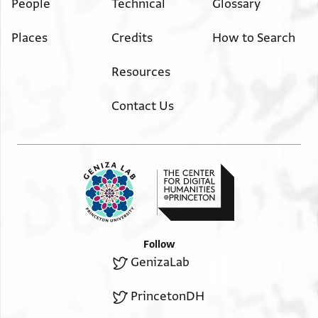
ואנה לא ימנעהא מן שיّ מן ס[איר ... בנות]
People
Technical
Glossary
ישראל אלכשרות ולא אלדכול ואִלִ[כרוג ...]
Places
Credits
How to Search
פי שרע ישראל ואנהא אן מא תת[צרף ...]
מא יכון להא פי כתובתה[א] מן נדונִ[יה ...]
Resources
עמלהא יכון להא דונה ולאִ יִטאלבהא [...]
ואִןّ כרי אלחِצّה אלדי והבתהא להא ו[...]
Contact Us
יכון לואלדתהא מُדّה כמסה שנין וליס [...]
תצّרُף פי שיّ מנה אלّא מן בעד אנה צֹ[...]
מרצֹת ואלדתהא חסנה בת ̇מ נתן הכהִ[ן ...]
ב̇גמיע מדאואתהא וסאיר מא תח[תא̇ג ...]
עאפיה ולו אקאמת מא אקאמת פי [...]
דנתהא אלופאה כפّנהא ואקאם ב̇גמיעִ [...]
ומן אנ̇ץ מא ימתלכُה וליס לה אן יחת̇גִّ [...].
Follow
[...] לואלדתהא פי א[...]
GenizaLab
PrincetonDH