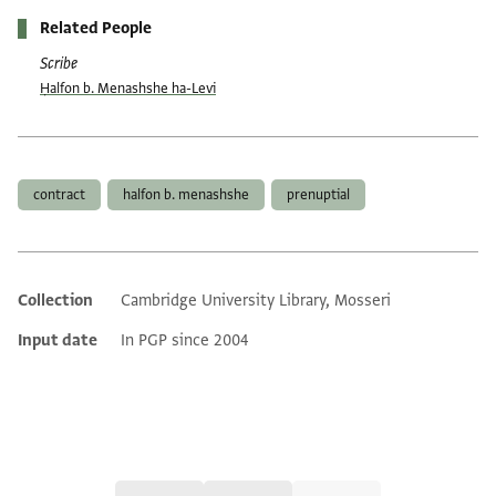
Related People
Scribe
Ḥalfon b. Menashshe ha-Levi
Tags
contract
halfon b. menashshe
prenuptial
Collection
Cambridge University Library, Mosseri
Additional metadata
Input date
In PGP since 2004