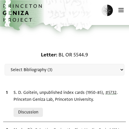
Skip to main content
home
Enable dark m
O
Scholarship on Letter: 
Letter
BL OR 5544.9
Bibliographic citation
S. D. Goitein, unpublished index cards (1950–85),
#5732
.
Princeton Geniza Lab, Princeton University.
Relation to document
Discussion