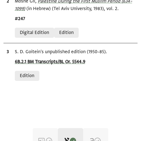
Bibliographic citation
Moshe Gil,
Palestine During the First Muslim Period (634–
1099)‎
(in Hebrew) (Tel Aviv University, 1983), vol. 2.
Location in source
#247
Relation to document
Digital Edition
Edition
Bibliographic citation
S. D. Goitein's unpublished edition (1950–85).
Location in source
6B.2.1 BM Transcripts/BL Or. 5544.9
Relation to document
Edition