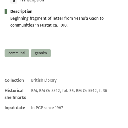
1 Transcription
Description
Beginning fragment of letter from Yeshu'a Gaon to
communities in Fustat ca. 1010.
Tags
communal
geonim
Collection
British Library
Additional metadata
Historical
BM; BM Or 5542, fol. 36; BM Or 5542, f. 36
shelfmarks
Input date
In PGP since 1987