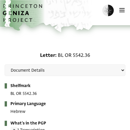
Skip to main content
home
Enable dark m
O
Letter: BL OR 5542.36
Letter
BL OR 5542.36
Metadata
Shelfmark
BL OR 5542.36
Primary Language
Hebrew
What's in the PGP