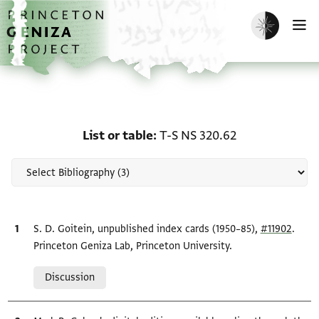
Skip to main content
home
Enable dark m
O
Scholarship on List or t
List or table
T-S NS 320.62
Bibliographic citation
S. D. Goitein, unpublished index cards (1950–85),
#11902
.
Princeton Geniza Lab, Princeton University.
Relation to document
Discussion