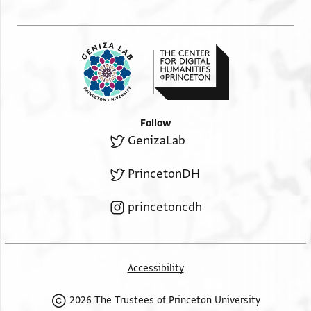
יאיר בר [
אברהם [
עלי וגליב [
דויד בר [
משה בר [
דויד בר מבורך תמן
מסעוד בר מבורך תמן
Follow
אהרן בר נסין ג`
GenizaLab
שר שלום בר אהרון? [
מרדכי בר ס[...
PrincetonDH
י]פת בר סהלאן [
princetoncdh
מ]רחביה בר אלעזר ו`
יוסף בר שועיב [
כלף בר עלי [
דויד בר [
Accessibility
יפת [
2026 The Trustees of Princeton University
..[