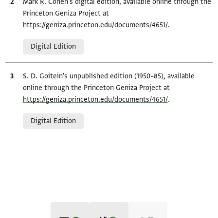
Bibliographic citation
Mark R. Cohen's digital edition, available online through the
Princeton Geniza Project at
https://geniza.princeton.edu/documents/4651/
.
Relation to document
Digital Edition
Bibliographic citation
S. D. Goitein's unpublished edition (1950–85), available
online through the Princeton Geniza Project at
https://geniza.princeton.edu/documents/4651/
.
Relation to document
Digital Edition