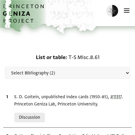
Skip to main content
home
Enable dark m
O
Scholarship on List or ta
List or table
T-S Misc.8.61
Bibliographic citation
S. D. Goitein, unpublished index cards (1950–85),
#11317
.
Princeton Geniza Lab, Princeton University.
Relation to document
Discussion