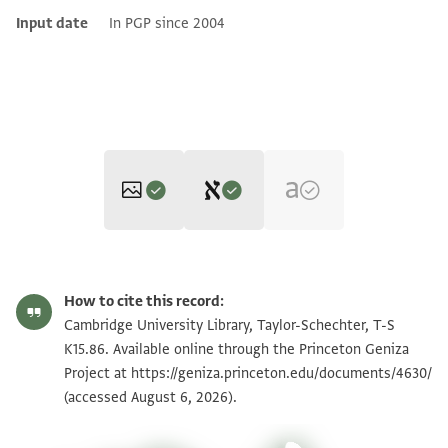
Input date
In PGP since 2004
Editor: Cohen, Mark R.
T-S K15.86 1r
Zoom and Rotate
Mark R. Cohen's digital edition.
How to cite this record:
right hand page
T-S K15.86 1v
Zoom and Rotate
Cambridge University Library, Taylor-Schechter, T-S
verso right hand page
הר' יוסף ישראל ואולדה 73? 10
K15.86. Available online through the Princeton Geniza
אלואורו 25 שמואל אלכהן
ר` סעדיי [כך] כהן 25
Project at
https://geniza.princeton.edu/documents/4630/
Image Permissions Statement
ר` אברהם 15 4
(accessed August 6, 2026).
ר' יוס כהן 2
אלאיסקפי 15 שלומיאל אלדיין
ר' שמואל כהן 16
מרת אלייה 6 2