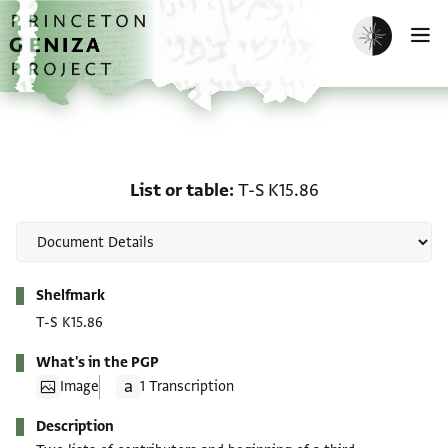
Skip to main content
home
Enable dark m
O
List or table: T-S K15.86
List or table
T-S K15.86
Metadata
Shelfmark
T-S K15.86
What's in the PGP
Image
1 Transcription
Description