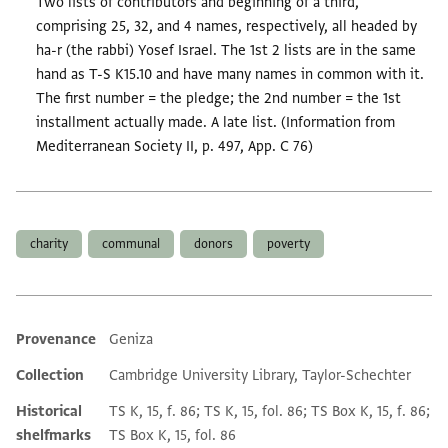
Two lists of contributors and beginning of a third,
comprising 25, 32, and 4 names, respectively, all headed by
ha-r (the rabbi) Yosef Israel. The 1st 2 lists are in the same
hand as T-S K15.10 and have many names in common with it.
The first number = the pledge; the 2nd number = the 1st
installment actually made. A late list. (Information from
Mediterranean Society II, p. 497, App. C 76)
Tags
charity
communal
donors
poverty
Provenance
Geniza
Additional metadata
Collection
Cambridge University Library, Taylor-Schechter
Historical
TS K, 15, f. 86; TS K, 15, fol. 86; TS Box K, 15, f. 86;
shelfmarks
TS Box K, 15, fol. 86