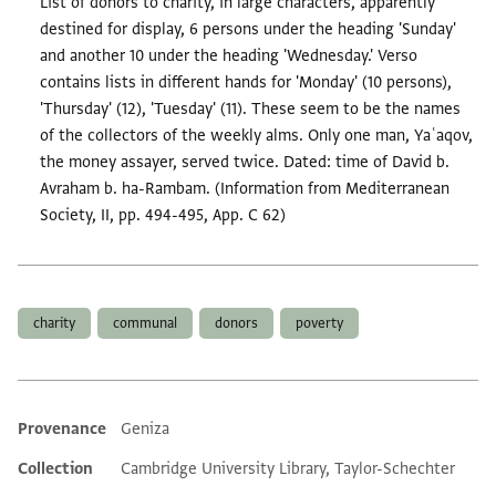
List of donors to charity, in large characters, apparently
destined for display, 6 persons under the heading 'Sunday'
and another 10 under the heading 'Wednesday.' Verso
contains lists in different hands for 'Monday' (10 persons),
'Thursday' (12), 'Tuesday' (11). These seem to be the names
of the collectors of the weekly alms. Only one man, Yaʿaqov,
the money assayer, served twice. Dated: time of David b.
Avraham b. ha-Rambam. (Information from Mediterranean
Society, II, pp. 494-495, App. C 62)
Tags
charity
communal
donors
poverty
Provenance
Geniza
Additional metadata
Collection
Cambridge University Library, Taylor-Schechter