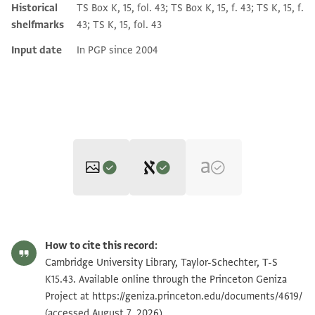
Historical
TS Box K, 15, fol. 43; TS Box K, 15, f. 43; TS K, 15, f.
shelfmarks
43; TS K, 15, fol. 43
Input date
In PGP since 2004
Editor: Cohen, Mark R.
T-S K15.43 1v
Zoom and Rotate
Mark R. Cohen's digital edition.
How to cite this record:
יום אלאחד
T-S K15.43 1r
Zoom and Rotate
Cambridge University Library, Taylor-Schechter, T-S
verso
מחאסן אבן דאווד אבן אבו עמראן
K15.43. Available online through the Princeton Geniza
בשם ייי אל עולם אבו אלפצל ולד
Project at
https://geniza.princeton.edu/documents/4619/
אלרבאט מימון אבן הלאל
Image Permissions Statement
אבן
(accessed August 7, 2026).