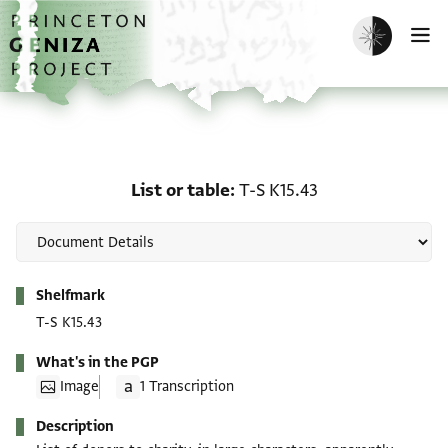
Skip to main content
home
Enable dark m
O
List or table: T-S K15.43
List or table
T-S K15.43
Metadata
Shelfmark
T-S K15.43
What's in the PGP
Image
1 Transcription
Description