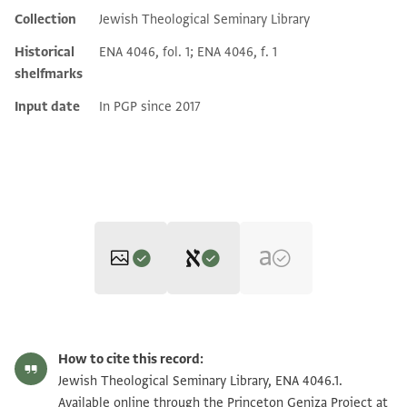
Collection
Jewish Theological Seminary Library
Additional metadata
Historical
ENA 4046, fol. 1; ENA 4046, f. 1
shelfmarks
Input date
In PGP since 2017
Editor: Gil, Moshe
ENA 4046.1 1
Zoom and Rotate
Moshe Gil,
Palestine During the First Muslim Period (634–1099)‎
(in
How to cite this record:
Hebrew) (Tel Aviv University, 1983), vol. 2.
ENA 4046.1 2
Jewish Theological Seminary Library, ENA 4046.1.
בשמך רחמ
Available online through the Princeton Geniza Project at