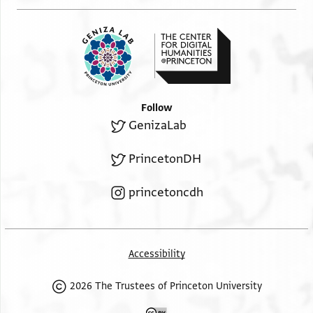
אתסע
תצמין רקעה שי יזיד עלי הדא ומא אשך אן קד אתצל בה
ادام الله علوه
מא גרי פי הדא אלמעני פי אמסנא ואן תאכרת ען אלכניסה
אליום
ואמס ואצל דלך טלב מן טלב אלמנזלה אלמדכורה ומנעי
Follow
מן بابها
GenizaLab
Right Margin
וייי יפיק לרצונו
PrincetonDH
ישועה
princetoncdh
Accessibility
2026 The Trustees of Princeton University