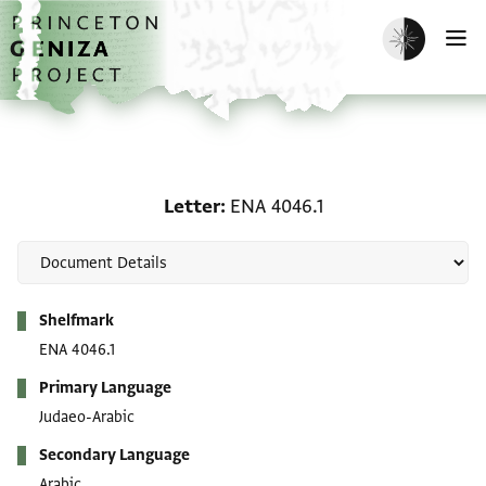
Skip to main content
home
Enable dark m
O
Letter: ENA 4046.1
Letter
ENA 4046.1
Metadata
Shelfmark
ENA 4046.1
Primary Language
Judaeo-Arabic
Secondary Language
Arabic