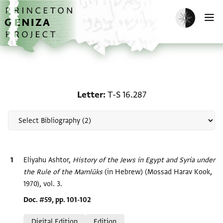
Skip to main content
home
Enable dark m
O
Scholarship on Letter: T
Letter
T-S 16.287
Bibliographic citation
Eliyahu Ashtor,
History of the Jews in Egypt and Syria under
the Rule of the Mamlūks‎
(in Hebrew) (Mossad Harav Kook,
1970), vol. 3.
Location in source
Doc. #59, pp. 101-102
Relation to document
Digital Edition
Edition