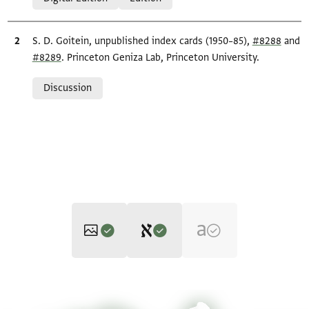
Bibliographic citation
S. D. Goitein, unpublished index cards (1950–85),
#8288
and
#8289
. Princeton Geniza Lab, Princeton University.
Relation to document
Discussion
Editor: Ashtor, Eliyahu
T-S 16.287 1r
Zoom and Rotate
Eliyahu Ashtor,
History of the Jews in Egypt and Syria under the