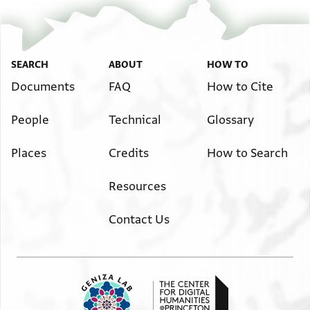
ג פעסר תערפני באמרהא ולם
לם תגי ען אלעיד יוערפני בחאלך
ומתי י ועסי תגי ען צום
כפור ולא בד וחאלי צאלחה
SEARCH
ABOUT
HOW TO
בחמד אללה תעלי לולו אלוחשא
Documents
FAQ
How to Cite
אליך ואקרא עלי מולאי וסנדי
People
Technical
Glossary
סלאמא גזילא ילא
margin
Places
Credits
How to Search
] ושלום אדני יפרה וירבה לעולם
] יס אמן סלה ולא תגפל פי אל
Resources
] قيم قﻻوﻻقم على موﻻى
Contact Us