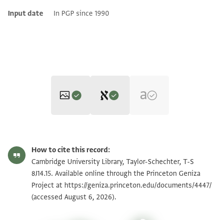
Input date
In PGP since 1990
Editor: Goitein, S. D.
T-S 8J14.15 1r
Zoom and Rotate
S. D. Goitein's unpublished edition (1950–85).
How to cite this record:
] אללה תע וקרב לקאה ורזקני ב
T-S 8J14.15 1v
Cambridge University Library, Taylor-Schechter, T-S
] כתבתה יא מולאי ען קלב
8J14.15. Available online through the Princeton Geniza
Project at
יטיר שוקא אליך ונפס תתשוק ללוקוף בין
https://geniza.princeton.edu/documents/4447/
Image Permissions Statement
(accessed August 6, 2026).
ידיך ואללה תעלי (!) יקרב דלך לם תצל
אליי אלכתב אלדי דכרת אן אעטיהא