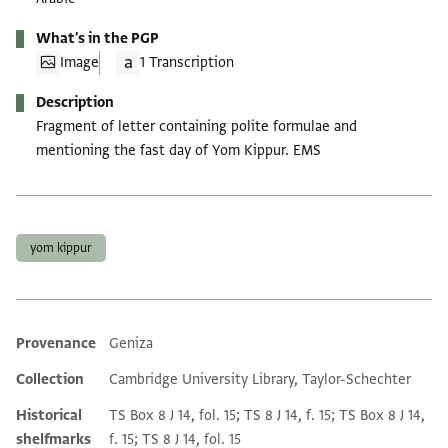
What's in the PGP
Image
1 Transcription
Description
Fragment of letter containing polite formulae and
mentioning the fast day of Yom Kippur. EMS
Tags
yom kippur
Provenance
Geniza
Additional metadata
Collection
Cambridge University Library, Taylor-Schechter
Historical
TS Box 8 J 14, fol. 15; TS 8 J 14, f. 15; TS Box 8 J 14,
shelfmarks
f. 15; TS 8 J 14, fol. 15