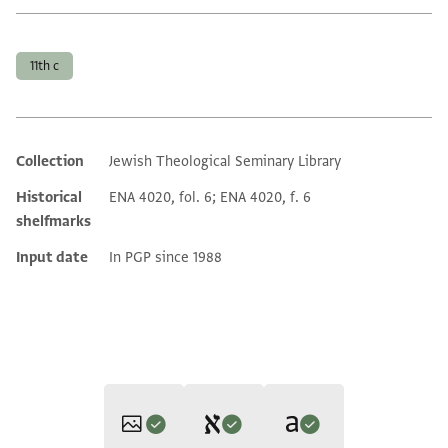
Tags
11th c
Collection
Jewish Theological Seminary Library
Additional metadata
Historical
ENA 4020, fol. 6; ENA 4020, f. 6
shelfmarks
Input date
In PGP since 1988