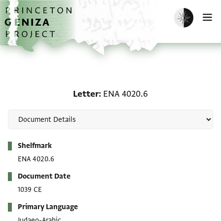
Skip to main content
home
Enable dark m
O
Letter: ENA 4020.6
Letter
ENA 4020.6
Metadata
Shelfmark
ENA 4020.6
Document Date
1039 CE
Primary Language
Judaeo-Arabic